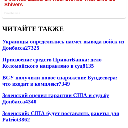
ЧИТАЙТЕ ТАКЖЕ
Украинцы определились насчет вывода войск из
Донбасса
27325
Присвоение средств ПриватБанка: дело
Коломойского направлено в суд
8135
ВСУ получили новое снаряжение Бундесвера:
что входит в комплект
7349
Зеленский оценил гарантии США и судьбу
Донбасса
4340
Зеленский: США будут поставлять ракеты для
Patriot
3862