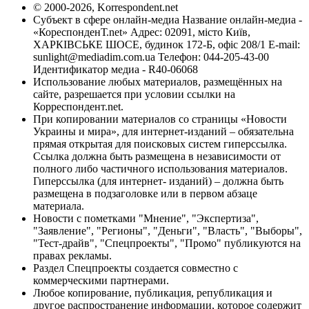
© 2000-2026, Korrespondent.net
Субъект в сфере онлайн-медиа Название онлайн-медиа -
«КореспонденТ.net» Адрес: 02091, місто Київ,
ХАРКІВСЬКЕ ШОСЕ, будинок 172-Б, офіс 208/1 E-mail:
sunlight@mediadim.com.ua
Телефон: 044-205-43-00
Идентификатор медиа - R40-06068
Использование любых материалов, размещённых на
сайте, разрешается при условии ссылки на
Корреспондент.net.
При копировании материалов со страницы «Новости
Украины и мира», для интернет-изданий – обязательна
прямая открытая для поисковых систем гиперссылка.
Ссылка должна быть размещена в независимости от
полного либо частичного использования материалов.
Гиперссылка (для интернет- изданий) – должна быть
размещена в подзаголовке или в первом абзаце
материала.
Новости с пометками "Мнение", "Экспертиза",
"Заявление", "Регионы", "Деньги", "Власть", "Выборы",
"Тест-драйв", "Спецпроекты", "Промо" публикуются на
правах рекламы.
Раздел Спецпроекты создается совместно с
коммерческими партнерами.
Любое копирование, публикация, републикация и
другое распространение информации, которое содержит