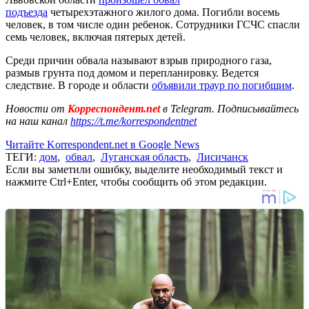
подъезда
четырехэтажного жилого дома. Погибли восемь
человек, в том числе один ребенок. Сотрудники ГСЧС спасли
семь человек, включая пятерых детей.
Среди причин обвала называют взрыв природного газа,
размыв грунта под домом и перепланировку. Ведется
следствие. В городе и области
объявили траур по погибшим
.
Новости от
Корреспондент.net
в Telegram. Подписывайтесь
на наш канал
https://t.me/korrespondentnet
Читайте Korrespondent.net в Google News
ТЕГИ:
дом
,
обвал
,
Луганская область
,
Лисичанск
Если вы заметили ошибку, выделите необходимый текст и
нажмите Ctrl+Enter, чтобы сообщить об этом редакции.