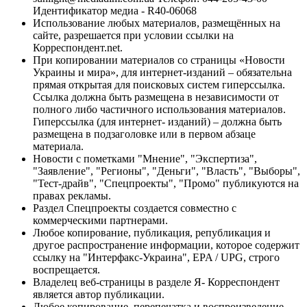
Идентификатор медиа - R40-06068
Использование любых материалов, размещённых на
сайте, разрешается при условии ссылки на
Корреспондент.net.
При копировании материалов со страницы «Новости
Украины и мира», для интернет-изданий – обязательна
прямая открытая для поисковых систем гиперссылка.
Ссылка должна быть размещена в независимости от
полного либо частичного использования материалов.
Гиперссылка (для интернет- изданий) – должна быть
размещена в подзаголовке или в первом абзаце
материала.
Новости с пометками "Мнение", "Экспертиза",
"Заявление", "Регионы", "Деньги", "Власть", "Выборы",
"Тест-драйв", "Спецпроекты", "Промо" публикуются на
правах рекламы.
Раздел Спецпроекты создается совместно с
коммерческими партнерами.
Любое копирование, публикация, републикация и
другое распространение информации, которое содержит
ссылку на "Интерфакс-Украина", EPA / UPG, строго
воспрещается.
Владелец веб-страницы в разделе Я- Корреспондент
является автор публикации.
Любое копирование, перепечатка и воспроизведение