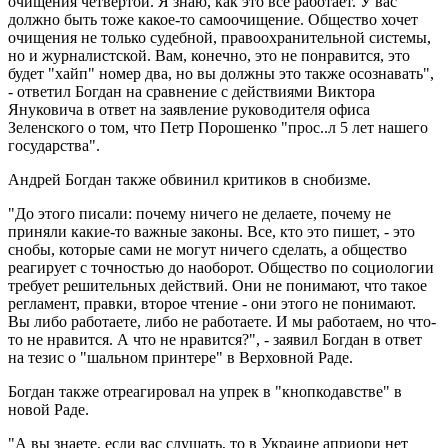
очищения четвертой. Я знаю, как это все работает. У вас
должно быть тоже какое-то самоочищение. Общество хочет
очищения не только судебной, правоохранительной системы,
но и журналистской. Вам, конечно, это не понравится, это
будет "хайп" номер два, но вы должны это также осознавать",
- ответил Богдан на сравнение с действиями Виктора
Януковича в ответ на заявление руководителя офиса
Зеленского о том, что Петр Порошенко "прос..л 5 лет нашего
государства".
Андрей Богдан также обвинил критиков в снобизме.
"До этого писали: почему ничего не делаете, почему не
приняли какие-то важные законы. Все, кто это пишет, - это
снобы, которые сами не могут ничего сделать, а общество
реагирует с точностью до наоборот. Общество по социологии
требует решительных действий. Они не понимают, что такое
регламент, правки, второе чтение - они этого не понимают.
Вы либо работаете, либо не работаете. И мы работаем, но что-
то не нравится. А что не нравится?", - заявил Богдан в ответ
на тезис о "шальном принтере" в Верховной Раде.
Богдан также отреагировал на упрек в "кнопкодавстве" в
новой Раде.
"А вы знаете, если вас слушать, то в Украине априори нет