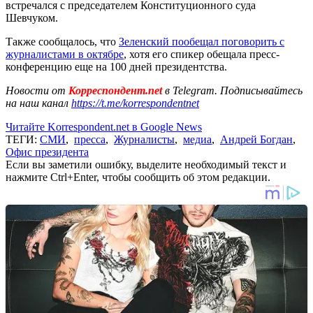
встречался с председателем Конституционного суда
Шевчуком.
Также сообщалось, что
Зеленский пообещал поговорить с
журналистами в октябре
, хотя его спикер обещала пресс-
конференцию еще на 100 дней президентства.
Новости от
Корреспондент.net
в Telegram. Подписывайтесь
на наш канал
https://t.me/korrespondentnet
Читайте Korrespondent.net в Google News
ТЕГИ:
СМИ
,
пресса
,
Журналисты
,
медиа
,
Андрей Богдан
,
Офис президента
Если вы заметили ошибку, выделите необходимый текст и
нажмите Ctrl+Enter, чтобы сообщить об этом редакции.