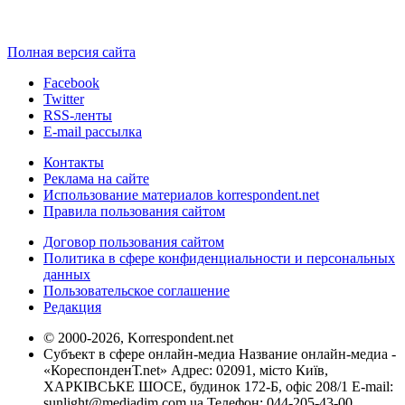
Полная версия сайта
Facebook
Twitter
RSS-ленты
E-mail рассылка
Контакты
Реклама на сайте
Использование материалов korrespondent.net
Правила пользования сайтом
Договор пользования сайтом
Политика в сфере конфиденциальности и персональных
данных
Пользовательское соглашение
Редакция
© 2000-2026, Korrespondent.net
Субъект в сфере онлайн-медиа Название онлайн-медиа -
«КореспонденТ.net» Адрес: 02091, місто Київ,
ХАРКІВСЬКЕ ШОСЕ, будинок 172-Б, офіс 208/1 E-mail:
sunlight@mediadim.com.ua
Телефон: 044-205-43-00