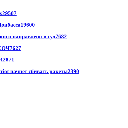
х
29507
Донбасса
19600
кого направлено в суд
7682
 СОЧ
7627
И
2871
triot начнет сбивать ракеты
2390