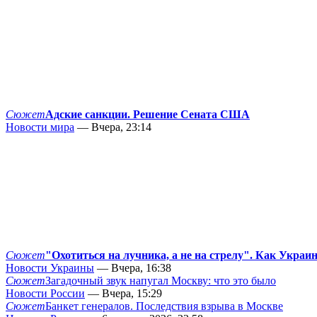
Сюжет
Адские санкции. Решение Сената США
Новости мира
— Вчера, 23:14
Сюжет
"Охотиться на лучника, а не на стрелу". Как Украи
Новости Украины
— Вчера, 16:38
Сюжет
Загадочный звук напугал Москву: что это было
Новости России
— Вчера, 15:29
Сюжет
Банкет генералов. Последствия взрыва в Москве