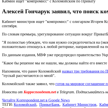
Кабмин ищет "компромисс" с Коломойским по Привату
Алексей Гончарук заявил, что поиск к
Кабинет министров ищет "компромисс" с олигархом Игорем К
сентября.
По словам премьера, урегулирование ситуации вокруг ПриватБ
"Я полностью убежден, что нам нужно сосредоточиться на (экон
положительно отношусь к любой риторике, направленной на по
По данным издания, МВФ уже предупредил правительство Укра
"Какое бы решение мы не нашли, мы должны найти его вместе 
Напомним, что ранее Коломойский
назвал три требования по 
"пускай рассчитаются со мной".
Коломойский также заявил, что
готов на мировое соглашение 
Новости от
Корреспондент.net
в Telegram. Подписывайтесь н
Читайте Korrespondent.net в Google News
ТЕГИ:
Коломойский
,
ПриватБанк
,
Кабинет Министров
,
Кабм