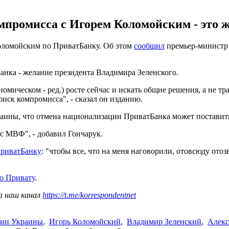
омпромисса с Игорем Коломойским - это 
оломойским по ПриватБанку. Об этом
сообщил
премьер-министр А
анка - желание президента Владимира Зеленского.
омическом - ред.) росте сейчас и искать общие решения, а не тр
иск компромисса", - сказал он изданию.
ины, что отмена национализации ПриватБанка может поставить
с МВФ", - добавил Гончарук.
ПриватБанку
: "чтобы все, что на меня наговорили, отовсюду отоз
по Привату
.
а наш канал
https://t.me/korrespondentnet
ин Украины
,
Игорь Коломойский
,
Владимир Зеленский
,
Алекс