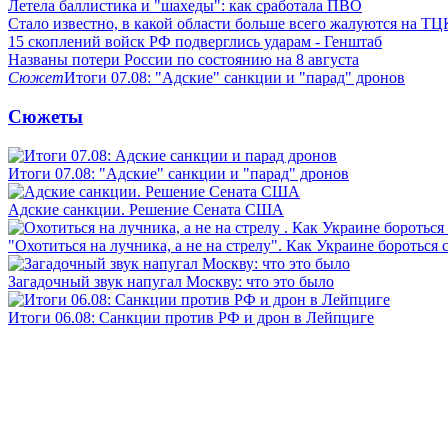
Летела баллистика и "шахеды": как сработала ПВО
Стало известно, в какой области больше всего жалуются на ТЦ
15 скоплений войск РФ подверглись ударам - Генштаб
Названы потери России по состоянию на 8 августа
Сюжет
Итоги 07.08: "Адские" санкции и "парад" дронов
Сюжеты
Итоги 07.08: "Адские" санкции и "парад" дронов
Адские санкции. Решение Сената США
"Охотиться на лучника, а не на стрелу". Как Украине бороться 
Загадочный звук напугал Москву: что это было
Итоги 06.08: Санкции против РФ и дрон в Лейпциге