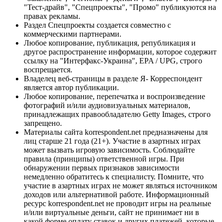
"Тест-драйв", "Спецпроекты", "Промо" публикуются на
правах рекламы.
Раздел Спецпроекты создается совместно с
коммерческими партнерами.
Любое копирование, публикация, републикация и
другое распространение информации, которое содержит
ссылку на "Интерфакс-Украина", EPA / UPG, строго
воспрещается.
Владелец веб-страницы в разделе Я- Корреспондент
является автор публикации.
Любое копирование, перепечатка и воспроизведение
фотографий и/или аудиовизуальных материалов,
принадлежащих правообладателю Getty Images, строго
запрещено.
Материалы сайта korrespondent.net предназначены для
лиц старше 21 года (21+). Участие в азартных играх
может вызвать игровую зависимость. Соблюдайте
правила (принципы) ответственной игры. При
обнаружении первых признаков зависимости
немедленно обратитесь к специалисту. Помните, что
участие в азартных играх не может являться источником
доходов или альтернативой работе. Информационный
ресурс korrespondent.net не проводит игры на реальные
и/или виртуальные деньги, сайт не принимает ни в
какой форме оплату ставок и других платежей, которые