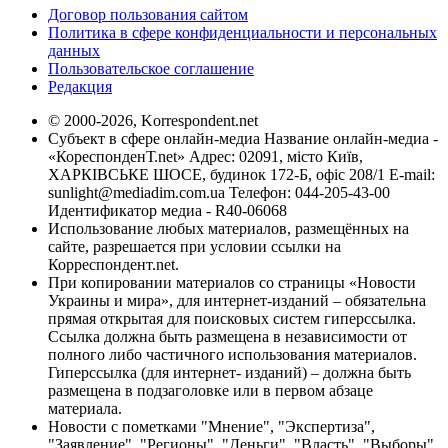
Договор пользования сайтом
Политика в сфере конфиденциальности и персональных
данных
Пользовательское соглашение
Редакция
© 2000-2026, Korrespondent.net
Субъект в сфере онлайн-медиа Название онлайн-медиа -
«КореспонденТ.net» Адрес: 02091, місто Київ,
ХАРКІВСЬКЕ ШОСЕ, будинок 172-Б, офіс 208/1 E-mail:
sunlight@mediadim.com.ua
Телефон: 044-205-43-00
Идентификатор медиа - R40-06068
Использование любых материалов, размещённых на
сайте, разрешается при условии ссылки на
Корреспондент.net.
При копировании материалов со страницы «Новости
Украины и мира», для интернет-изданий – обязательна
прямая открытая для поисковых систем гиперссылка.
Ссылка должна быть размещена в независимости от
полного либо частичного использования материалов.
Гиперссылка (для интернет- изданий) – должна быть
размещена в подзаголовке или в первом абзаце
материала.
Новости с пометками "Мнение", "Экспертиза",
"Заявление", "Регионы", "Деньги", "Власть", "Выборы",