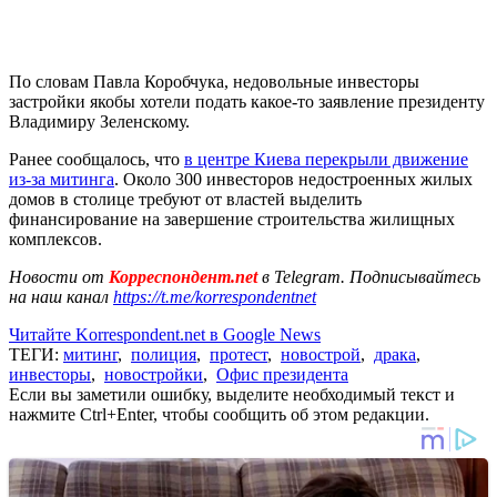
По словам Павла Коробчука, недовольные инвесторы
застройки якобы хотели подать какое-то заявление президенту
Владимиру Зеленскому.
Ранее сообщалось, что
в центре Киева перекрыли движение
из-за митинга
. Около 300 инвесторов недостроенных жилых
домов в столице требуют от властей выделить
финансирование на завершение строительства жилищных
комплексов.
Новости от
Корреспондент.net
в Telegram. Подписывайтесь
на наш канал
https://t.me/korrespondentnet
Читайте Korrespondent.net в Google News
ТЕГИ:
митинг
,
полиция
,
протест
,
новострой
,
драка
,
инвесторы
,
новостройки
,
Офис президента
Если вы заметили ошибку, выделите необходимый текст и
нажмите Ctrl+Enter, чтобы сообщить об этом редакции.