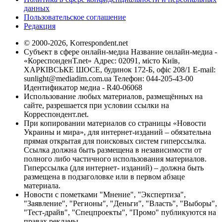
данных
Пользовательское соглашение
Редакция
© 2000-2026, Korrespondent.net
Субъект в сфере онлайн-медиа Название онлайн-медиа -
«КореспонденТ.net» Адрес: 02091, місто Київ,
ХАРКІВСЬКЕ ШОСЕ, будинок 172-Б, офіс 208/1 E-mail:
sunlight@mediadim.com.ua
Телефон: 044-205-43-00
Идентификатор медиа - R40-06068
Использование любых материалов, размещённых на
сайте, разрешается при условии ссылки на
Корреспондент.net.
При копировании материалов со страницы «Новости
Украины и мира», для интернет-изданий – обязательна
прямая открытая для поисковых систем гиперссылка.
Ссылка должна быть размещена в независимости от
полного либо частичного использования материалов.
Гиперссылка (для интернет- изданий) – должна быть
размещена в подзаголовке или в первом абзаце
материала.
Новости с пометками "Мнение", "Экспертиза",
"Заявление", "Регионы", "Деньги", "Власть", "Выборы",
"Тест-драйв", "Спецпроекты", "Промо" публикуются на
правах рекламы.