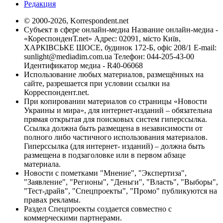
Редакция
© 2000-2026, Korrespondent.net
Субъект в сфере онлайн-медиа Название онлайн-медиа -
«КореспонденТ.net» Адрес: 02091, місто Київ,
ХАРКІВСЬКЕ ШОСЕ, будинок 172-Б, офіс 208/1 E-mail:
sunlight@mediadim.com.ua
Телефон: 044-205-43-00
Идентификатор медиа - R40-06068
Использование любых материалов, размещённых на
сайте, разрешается при условии ссылки на
Корреспондент.net.
При копировании материалов со страницы «Новости
Украины и мира», для интернет-изданий – обязательна
прямая открытая для поисковых систем гиперссылка.
Ссылка должна быть размещена в независимости от
полного либо частичного использования материалов.
Гиперссылка (для интернет- изданий) – должна быть
размещена в подзаголовке или в первом абзаце
материала.
Новости с пометками "Мнение", "Экспертиза",
"Заявление", "Регионы", "Деньги", "Власть", "Выборы",
"Тест-драйв", "Спецпроекты", "Промо" публикуются на
правах рекламы.
Раздел Спецпроекты создается совместно с
коммерческими партнерами.