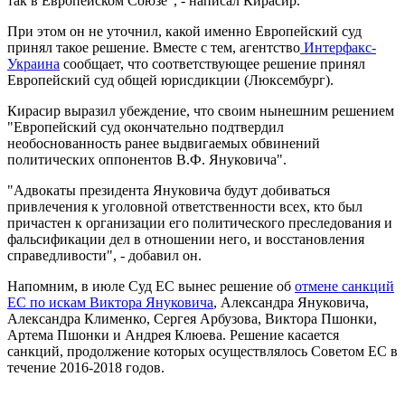
так в Европейском Союзе", - написал Кирасир.
При этом он не уточнил, какой именно Европейский суд
принял такое решение. Вместе с тем, агентство
Интерфакс-
Украина
сообщает, что соответствующее решение принял
Европейский суд общей юрисдикции (Люксембург).
Кирасир выразил убеждение, что своим нынешним решением
"Европейский суд окончательно подтвердил
необоснованность ранее выдвигаемых обвинений
политических оппонентов В.Ф. Януковича".
"Адвокаты президента Януковича будут добиваться
привлечения к уголовной ответственности всех, кто был
причастен к организации его политического преследования и
фальсификации дел в отношении него, и восстановления
справедливости", - добавил он.
Напомним, в июле Суд ЕС вынес решение об
отмене санкций
ЕС по искам Виктора Януковича
, Александра Януковича,
Александра Клименко, Сергея Арбузова, Виктора Пшонки,
Артема Пшонки и Андрея Клюева. Решение касается
санкций, продолжение которых осуществлялось Советом ЕС в
течение 2016-2018 годов.