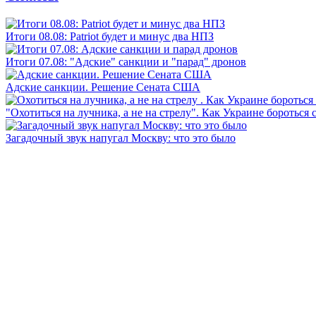
Итоги 08.08: Patriot будет и минус два НПЗ
Итоги 07.08: "Адские" санкции и "парад" дронов
Адские санкции. Решение Сената США
"Охотиться на лучника, а не на стрелу". Как Украине бороться 
Загадочный звук напугал Москву: что это было