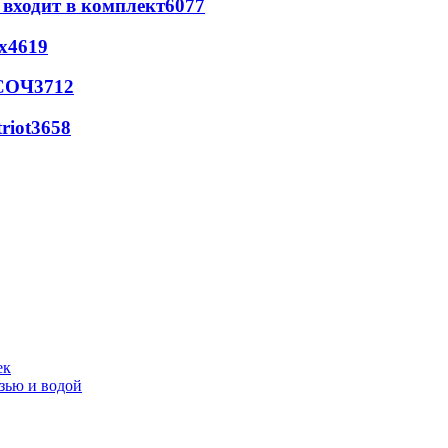
 входит в комплект
6077
х
4619
 СОЧ
3712
riot
3658
ек
язью и водой