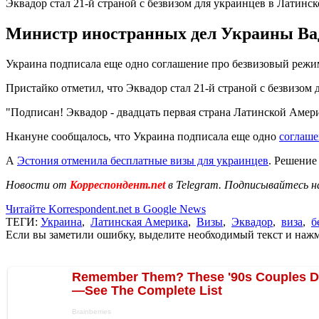
Эквадор стал 21-й страной с безвизом для украинцев в Латинс
Министр иностранных дел Украины Вад
Украина подписала еще одно соглашение про безвизовый режи
Пристайко отметил, что Эквадор стал 21-й страной с безвизом
"Подписан! Эквадор - двадцать первая страна Латинской Амери
Нкануне сообщалось, что Украина подписала еще одно
соглаше
А
Эстония отменила бесплатные визы для украинцев
. Решение
Новости от
Корреспондент.net
в Telegram. Подписывайтесь н
Читайте Korrespondent.net в Google News
ТЕГИ:
Украина
,
Латинская Америка
,
Визы
,
Эквадор
,
виза
,
б
Если вы заметили ошибку, выделите необходимый текст и нажми