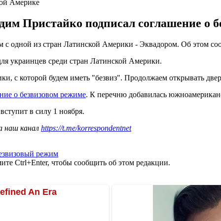
кой Америке
им Пристайко подписал соглашение о бе
м с одной из стран Латинской Америки - Эквадором. Об этом с
 для украинцев среди стран Латинской Америки.
ки, с которой будем иметь "безвиз". Продолжаем открывать двер
ние о безвизовом режиме
. К перечню добавилась южноамериканс
 вступит в силу 1 ноября.
а наш канал
https://t.me/korrespondentnet
езвизовый режим
те Ctrl+Enter, чтобы сообщить об этом редакции.