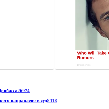
Донбасса
26974
кого направлено в суд
8418