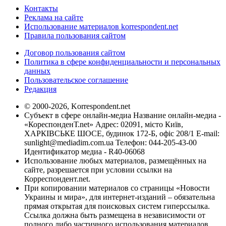
Контакты
Реклама на сайте
Использование материалов korrespondent.net
Правила пользования сайтом
Договор пользования сайтом
Политика в сфере конфиденциальности и персональных
данных
Пользовательское соглашение
Редакция
© 2000-2026, Korrespondent.net
Субъект в сфере онлайн-медиа Название онлайн-медиа -
«КореспонденТ.net» Адрес: 02091, місто Київ,
ХАРКІВСЬКЕ ШОСЕ, будинок 172-Б, офіс 208/1 E-mail:
sunlight@mediadim.com.ua
Телефон: 044-205-43-00
Идентификатор медиа - R40-06068
Использование любых материалов, размещённых на
сайте, разрешается при условии ссылки на
Корреспондент.net.
При копировании материалов со страницы «Новости
Украины и мира», для интернет-изданий – обязательна
прямая открытая для поисковых систем гиперссылка.
Ссылка должна быть размещена в независимости от
полного либо частичного использования материалов.