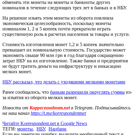
обменять эти монеты на монеты и банкноты других
номиналов в течение следующих трех лет в банках и в НБУ.
На решение изъять этим монеты из оборота повлияла
экономическая целесообразность, поскольку монеты
номиналом 1, 2 и 5 копеек почти прекратили играть
существенную роль в расчетах населения за товары и услуги.
Стоимость изготовления монет 1,2 и 5 копеек значительно
превышает их номинальную стоимость. Государство может
экономить свыше 90 млн грн в год благодаря сокращению
затрат НБУ на их изготовление. Также банки и предприятия
не будут тратить деньги на инфраструктуру и инкасацию
мелких монет.
НБУ рассказал, что делать с уходящими мелкими монетами
Ранее сообщалось, что
банкам разрешили округлять суммы
из-
за изъятия из оборота мелких монет.
Новости от
Корреспондент.net
в Telegram. Подписывайтесь
на наш канал
https://t.me/korrespondentnet
Читайте Korrespondent.net в Google News
ТЕГИ:
монеты
,
НБУ
,
Нацбанк
Если вы заметили ошибку, выделите необходимый текст и