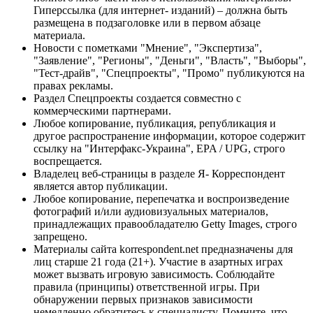
Гиперссылка (для интернет- изданий) – должна быть
размещена в подзаголовке или в первом абзаце
материала.
Новости с пометками "Мнение", "Экспертиза",
"Заявление", "Регионы", "Деньги", "Власть", "Выборы",
"Тест-драйв", "Спецпроекты", "Промо" публикуются на
правах рекламы.
Раздел Спецпроекты создается совместно с
коммерческими партнерами.
Любое копирование, публикация, републикация и
другое распространение информации, которое содержит
ссылку на "Интерфакс-Украина", EPA / UPG, строго
воспрещается.
Владелец веб-страницы в разделе Я- Корреспондент
является автор публикации.
Любое копирование, перепечатка и воспроизведение
фотографий и/или аудиовизуальных материалов,
принадлежащих правообладателю Getty Images, строго
запрещено.
Материалы сайта korrespondent.net предназначены для
лиц старше 21 года (21+). Участие в азартных играх
может вызвать игровую зависимость. Соблюдайте
правила (принципы) ответственной игры. При
обнаружении первых признаков зависимости
немедленно обратитесь к специалисту. Помните, что