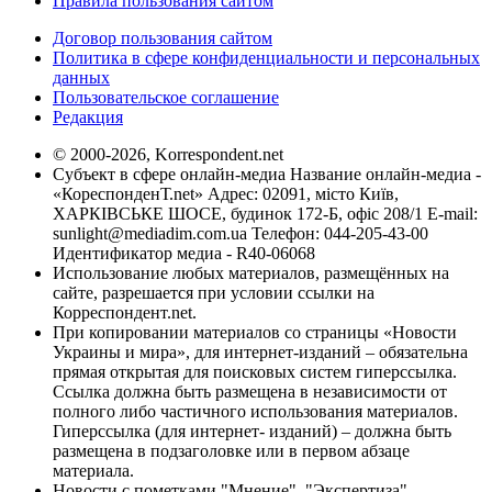
Правила пользования сайтом
Договор пользования сайтом
Политика в сфере конфиденциальности и персональных
данных
Пользовательское соглашение
Редакция
© 2000-2026, Korrespondent.net
Субъект в сфере онлайн-медиа Название онлайн-медиа -
«КореспонденТ.net» Адрес: 02091, місто Київ,
ХАРКІВСЬКЕ ШОСЕ, будинок 172-Б, офіс 208/1 E-mail:
sunlight@mediadim.com.ua
Телефон: 044-205-43-00
Идентификатор медиа - R40-06068
Использование любых материалов, размещённых на
сайте, разрешается при условии ссылки на
Корреспондент.net.
При копировании материалов со страницы «Новости
Украины и мира», для интернет-изданий – обязательна
прямая открытая для поисковых систем гиперссылка.
Ссылка должна быть размещена в независимости от
полного либо частичного использования материалов.
Гиперссылка (для интернет- изданий) – должна быть
размещена в подзаголовке или в первом абзаце
материала.
Новости с пометками "Мнение", "Экспертиза",