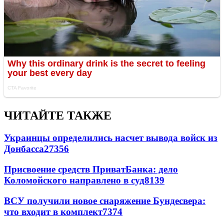
ЧИТАЙТЕ ТАКЖЕ
Украинцы определились насчет вывода войск из
Донбасса
27356
Присвоение средств ПриватБанка: дело
Коломойского направлено в суд
8139
ВСУ получили новое снаряжение Бундесвера:
что входит в комплект
7374