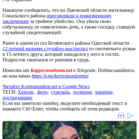
Накануне сообщалось, что во Львовской области жительницу
Сокальского района
приговорили к пожизненному
заключению
за тройное убийство. Она убила свою
собутыльницу, ее семилетнюю дочь, а также соседку, ставшую
случайной свидетельницей.
Ранее в одном из сел Беляевского района Одесской области
12-летний мальчик случайно выстрелил
из охотничьего ружья
в 15-летнего друга, который находился у него в гостях.
Подросток скончался от ранения в грудь.
Новости от
Корреспондент.net
в Telegram. Подписывайтесь
на наш канал
https://t.me/korrespondentnet
Читайте Korrespondent.net в Google News
ТЕГИ:
Херсон
,
фото
,
стрельба
,
полиция
,
ранение
,
пострадавшие
Если вы заметили ошибку, выделите необходимый текст и
нажмите Ctrl+Enter, чтобы сообщить об этом редакции.