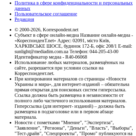
Политика в сфере конфиденциальности и персональных
данных
Пользовательское соглашение
Редакция
© 2000-2026, Korrespondent.net
Субъект в сфере онлайн-медиа Название онлайн-медиа -
«КореспонденТ.net» Адрес: 02091, місто Київ,
ХАРКІВСЬКЕ ШОСЕ, будинок 172-Б, офіс 208/1 E-mail:
sunlight@mediadim.com.ua
Телефон: 044-205-43-00
Идентификатор медиа - R40-06068
Использование любых материалов, размещённых на
сайте, разрешается при условии ссылки на
Корреспондент.net.
При копировании материалов со страницы «Новости
Украины и мира», для интернет-изданий – обязательна
прямая открытая для поисковых систем гиперссылка.
Ссылка должна быть размещена в независимости от
полного либо частичного использования материалов.
Гиперссылка (для интернет- изданий) – должна быть
размещена в подзаголовке или в первом абзаце
материала.
Новости с пометками "Мнение", "Экспертиза",
"Заявление", "Регионы", "Деньги", "Власть", "Выборы",
"Тест-драйв", "Спецпроекты", "Промо" публикуются на