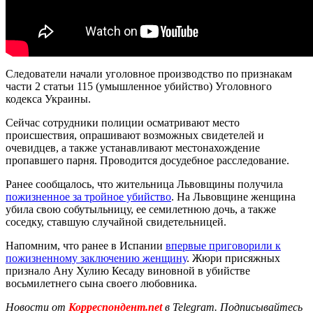
Следователи начали уголовное производство по признакам
части 2 статьи 115 (умышленное убийство) Уголовного
кодекса Украины.
Сейчас сотрудники полиции осматривают место
происшествия, опрашивают возможных свидетелей и
очевидцев, а также устанавливают местонахождение
пропавшего парня. Проводится досудебное расследование.
Ранее сообщалось, что жительница Львовщины получила
пожизненное за тройное убийство
. На Львовщине женщина
убила свою собутыльницу, ее семилетнюю дочь, а также
соседку, ставшую случайной свидетельницей.
Напомним, что ранее в Испании
впервые приговорили к
пожизненному заключению женщину
. Жюри присяжных
признало Ану Хулию Кесаду виновной в убийстве
восьмилетнего сына своего любовника.
Новости от
Корреспондент.net
в Telegram. Подписывайтесь