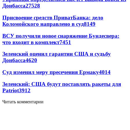
Донбасса
27528
Присвоение средств ПриватБанка: дело
Коломойского направлено в суд
8149
ВСУ получили новое снаряжение Бундесвера:
что входит в комплект
7451
Зеленский оценил гарантии США и судьбу
Донбасса
4620
Суд изменил меру пресечения Ермаку
4014
Зеленский: США будут поставлять ракеты для
Patriot
3912
Читать комментарии