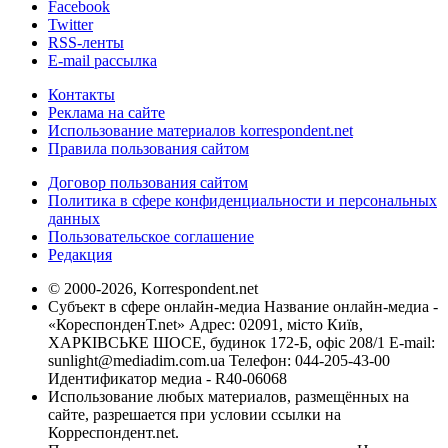
Facebook
Twitter
RSS-ленты
E-mail рассылка
Контакты
Реклама на сайте
Использование материалов korrespondent.net
Правила пользования сайтом
Договор пользования сайтом
Политика в сфере конфиденциальности и персональных
данных
Пользовательское соглашение
Редакция
© 2000-2026, Korrespondent.net
Субъект в сфере онлайн-медиа Название онлайн-медиа -
«КореспонденТ.net» Адрес: 02091, місто Київ,
ХАРКІВСЬКЕ ШОСЕ, будинок 172-Б, офіс 208/1 E-mail:
sunlight@mediadim.com.ua
Телефон: 044-205-43-00
Идентификатор медиа - R40-06068
Использование любых материалов, размещённых на
сайте, разрешается при условии ссылки на
Корреспондент.net.