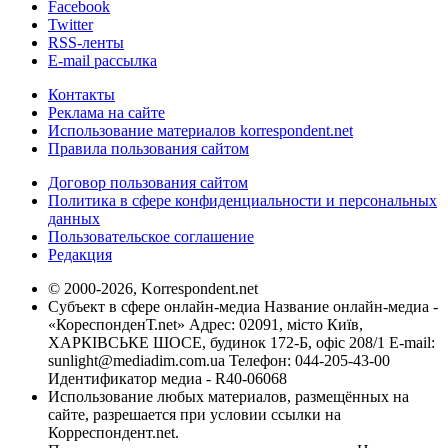
Facebook
Twitter
RSS-ленты
E-mail рассылка
Контакты
Реклама на сайте
Использование материалов korrespondent.net
Правила пользования сайтом
Договор пользования сайтом
Политика в сфере конфиденциальности и персональных
данных
Пользовательское соглашение
Редакция
© 2000-2026, Korrespondent.net
Субъект в сфере онлайн-медиа Название онлайн-медиа -
«КореспонденТ.net» Адрес: 02091, місто Київ,
ХАРКІВСЬКЕ ШОСЕ, будинок 172-Б, офіс 208/1 E-mail:
sunlight@mediadim.com.ua
Телефон: 044-205-43-00
Идентификатор медиа - R40-06068
Использование любых материалов, размещённых на
сайте, разрешается при условии ссылки на
Корреспондент.net.