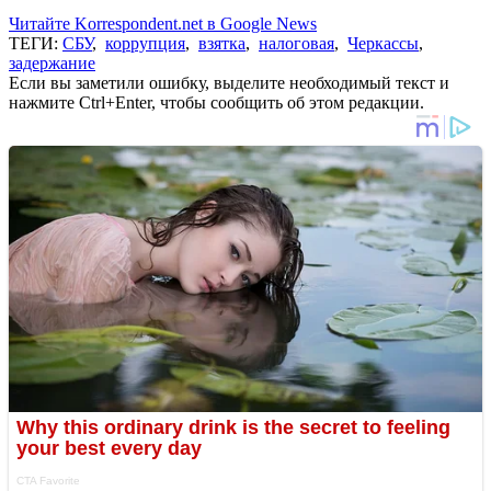
Читайте Korrespondent.net в Google News
ТЕГИ:
СБУ
,
коррупция
,
взятка
,
налоговая
,
Черкассы
,
задержание
Если вы заметили ошибку, выделите необходимый текст и
нажмите Ctrl+Enter, чтобы сообщить об этом редакции.