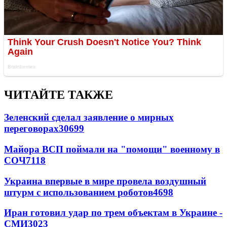
ЧИТАЙТЕ ТАКЖЕ
Зеленский сделал заявление о мирных
переговорах
30699
Майора ВСП поймали на "помощи" военному в
СОЧ
7118
Украина впервые в мире провела воздушный
штурм с использованием роботов
4698
Иран готовил удар по трем объектам в Украине -
СМИ
3023