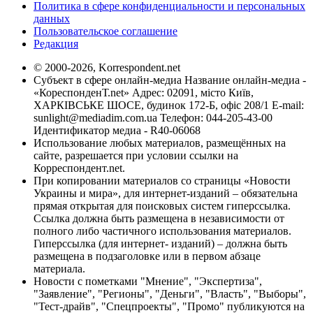
Политика в сфере конфиденциальности и персональных
данных
Пользовательское соглашение
Редакция
© 2000-2026, Korrespondent.net
Субъект в сфере онлайн-медиа Название онлайн-медиа -
«КореспонденТ.net» Адрес: 02091, місто Київ,
ХАРКІВСЬКЕ ШОСЕ, будинок 172-Б, офіс 208/1 E-mail:
sunlight@mediadim.com.ua
Телефон: 044-205-43-00
Идентификатор медиа - R40-06068
Использование любых материалов, размещённых на
сайте, разрешается при условии ссылки на
Корреспондент.net.
При копировании материалов со страницы «Новости
Украины и мира», для интернет-изданий – обязательна
прямая открытая для поисковых систем гиперссылка.
Ссылка должна быть размещена в независимости от
полного либо частичного использования материалов.
Гиперссылка (для интернет- изданий) – должна быть
размещена в подзаголовке или в первом абзаце
материала.
Новости с пометками "Мнение", "Экспертиза",
"Заявление", "Регионы", "Деньги", "Власть", "Выборы",
"Тест-драйв", "Спецпроекты", "Промо" публикуются на