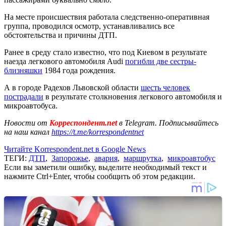
На месте происшествия работала следственно-оперативная
группа, проводился осмотр, устанавливались все
обстоятельства и причины ДТП.
Ранее в среду стало известно, что под Киевом в результате
наезда легкового автомобиля Audi
погибли две сестры-
близняшки
1984 года рождения.
А в городе Радехов Львовской области
шесть человек
пострадали
в результате столкновения легкового автомобиля и
микроавтобуса.
Новости от
Корреспондент.net
в Telegram. Подписывайтесь
на наш канал
https://t.me/korrespondentnet
Читайте Korrespondent.net в Google News
ТЕГИ:
ДТП
,
Запорожье
,
авария
,
маршрутка
,
микроавтобус
Если вы заметили ошибку, выделите необходимый текст и
нажмите Ctrl+Enter, чтобы сообщить об этом редакции.