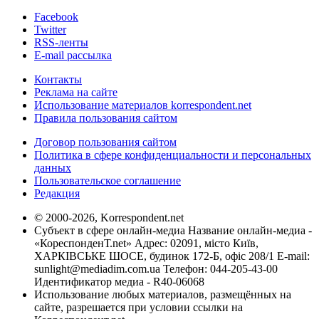
Facebook
Twitter
RSS-ленты
E-mail рассылка
Контакты
Реклама на сайте
Использование материалов korrespondent.net
Правила пользования сайтом
Договор пользования сайтом
Политика в сфере конфиденциальности и персональных
данных
Пользовательское соглашение
Редакция
© 2000-2026, Korrespondent.net
Субъект в сфере онлайн-медиа Название онлайн-медиа -
«КореспонденТ.net» Адрес: 02091, місто Київ,
ХАРКІВСЬКЕ ШОСЕ, будинок 172-Б, офіс 208/1 E-mail:
sunlight@mediadim.com.ua
Телефон: 044-205-43-00
Идентификатор медиа - R40-06068
Использование любых материалов, размещённых на
сайте, разрешается при условии ссылки на