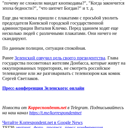
"почему не сложили мандат кнопкодавы?", "Когда закончится
эпоха бедности?", "что шепчет Богдан?" и т. д.
Еще два человека пришли с плакатами с просьбой уволить
председателя Киевской городской государственной
администрации Виталия Кличко. Перед зданием ходят еще
несколько людей с различными плакатами. Они ничего не
скандируют.
По данным полиции, ситуация спокойная.
Ранее
Зеленский озвучил цель своего президентства
. Глава
государства посоветовал жителям Донбасса, которые живут на
оккупированных территориях, не смотреть российское
телевидение или же разговаривать с телевизором как комик
Сергей Светлаков.
Пресс-конференция Зеленского: онлайн
Новости от
Корреспондент.net
в Telegram. Подписывайтесь
на наш канал
https://t.me/korrespondentnet
Читайте Korrespondent.net в Google News
ТЕГИ:
митинг
,
фото
,
протест
,
пресс-конференция
,