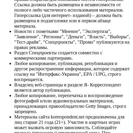
Ссылка должна быть размещена в независимости от
полного либо частичного использования материалов.
Гиперссылка (для интернет- изданий) – должна быть
размещена в подзаголовке или в первом абзаце
материала.
Новости с пометками "Мнение", "Экспертиза",
"Заявление", "Регионы", "Деньги", "Власть", "Выборы",
"Тест-драйв", "Спецпроекты", "Промо" публикуются на
правах рекламы.
Раздел Спецпроекты создается совместно с
коммерческими партнерами.
Любое копирование, публикация, републикация и
другое распространение информации, которое содержит
ссылку на "Интерфакс-Украина", EPA / UPG, строго
воспрещается.
Владелец веб-страницы в разделе Я- Корреспондент
является автор публикации.
Любое копирование, перепечатка и воспроизведение
фотографий и/или аудиовизуальных материалов,
принадлежащих правообладателю Getty Images, строго
запрещено.
Материалы сайта korrespondent.net предназначены для
лиц старше 21 года (21+). Участие в азартных играх
может вызвать игровую зависимость. Соблюдайте
правила (принципы) ответственной игры. При