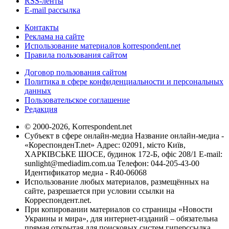
RSS-ленты
E-mail рассылка
Контакты
Реклама на сайте
Использование материалов korrespondent.net
Правила пользования сайтом
Договор пользования сайтом
Политика в сфере конфиденциальности и персональных
данных
Пользовательское соглашение
Редакция
© 2000-2026, Korrespondent.net
Субъект в сфере онлайн-медиа Название онлайн-медиа -
«КореспонденТ.net» Адрес: 02091, місто Київ,
ХАРКІВСЬКЕ ШОСЕ, будинок 172-Б, офіс 208/1 E-mail:
sunlight@mediadim.com.ua
Телефон: 044-205-43-00
Идентификатор медиа - R40-06068
Использование любых материалов, размещённых на
сайте, разрешается при условии ссылки на
Корреспондент.net.
При копировании материалов со страницы «Новости
Украины и мира», для интернет-изданий – обязательна
прямая открытая для поисковых систем гиперссылка.