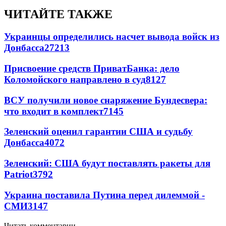
ЧИТАЙТЕ ТАКЖЕ
Украинцы определились насчет вывода войск из
Донбасса
27213
Присвоение средств ПриватБанка: дело
Коломойского направлено в суд
8127
ВСУ получили новое снаряжение Бундесвера:
что входит в комплект
7145
Зеленский оценил гарантии США и судьбу
Донбасса
4072
Зеленский: США будут поставлять ракеты для
Patriot
3792
Украина поставила Путина перед дилеммой -
СМИ
3147
Читать комментарии