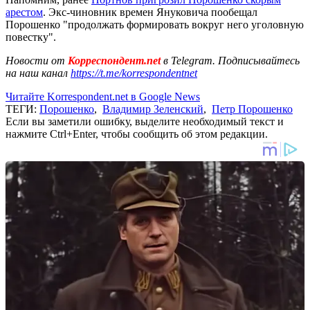
арестом
. Экс-чиновник времен Януковича пообещал
Порошенко "продолжать формировать вокруг него уголовную
повестку".
Новости от
Корреспондент.net
в Telegram. Подписывайтесь
на наш канал
https://t.me/korrespondentnet
Читайте Korrespondent.net в Google News
ТЕГИ:
Порошенко
,
Владимир Зеленский
,
Петр Порошенко
Если вы заметили ошибку, выделите необходимый текст и
нажмите Ctrl+Enter, чтобы сообщить об этом редакции.