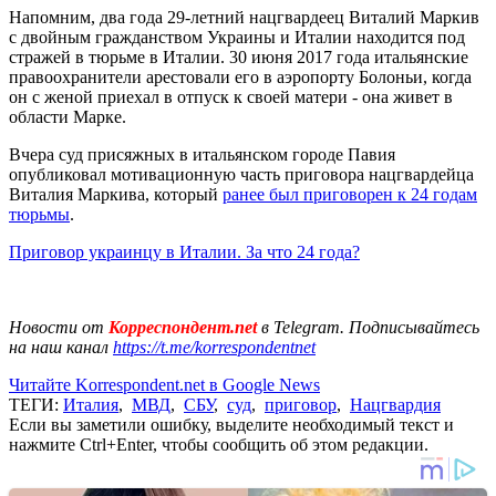
Напомним, два года 29-летний нацгвардеец Виталий Маркив
с двойным гражданством Украины и Италии находится под
стражей в тюрьме в Италии. 30 июня 2017 года итальянские
правоохранители арестовали его в аэропорту Болоньи, когда
он с женой приехал в отпуск к своей матери - она живет в
области Марке.
Вчера суд присяжных в итальянском городе Павия
опубликовал мотивационную часть приговора нацгвардейца
Виталия Маркива, который
ранее был приговорен к 24 годам
тюрьмы
.
Приговор украинцу в Италии. За что 24 года?
Новости от
Корреспондент.net
в Telegram. Подписывайтесь
на наш канал
https://t.me/korrespondentnet
Читайте Korrespondent.net в Google News
ТЕГИ:
Италия
,
МВД
,
СБУ
,
суд
,
приговор
,
Нацгвардия
Если вы заметили ошибку, выделите необходимый текст и
нажмите Ctrl+Enter, чтобы сообщить об этом редакции.