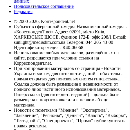
данных
Пользовательское соглашение
Редакция
© 2000-2026, Korrespondent.net
Субъект в сфере онлайн-медиа Название онлайн-медиа -
«КореспонденТ.net» Адрес: 02091, місто Київ,
ХАРКІВСЬКЕ ШОСЕ, будинок 172-Б, офіс 208/1 E-mail:
sunlight@mediadim.com.ua
Телефон: 044-205-43-00
Идентификатор медиа - R40-06068
Использование любых материалов, размещённых на
сайте, разрешается при условии ссылки на
Корреспондент.net.
При копировании материалов со страницы «Новости
Украины и мира», для интернет-изданий – обязательна
прямая открытая для поисковых систем гиперссылка.
Ссылка должна быть размещена в независимости от
полного либо частичного использования материалов.
Гиперссылка (для интернет- изданий) – должна быть
размещена в подзаголовке или в первом абзаце
материала.
Новости с пометками "Мнение", "Экспертиза",
"Заявление", "Регионы", "Деньги", "Власть", "Выборы",
"Тест-драйв", "Спецпроекты", "Промо" публикуются на
правах рекламы.