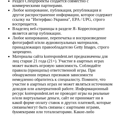
Раздел Спецпроекты создается совместно с
коммерческими партнерами.
Любое копирование, публикация, републикация и
другое распространение информации, которое содержит
ссылку на "Интерфакс-Украина", EPA / UPG, строго
воспрещается.
Владелец веб-страницы в разделе Я- Корреспондент
является автор публикации.
Любое копирование, перепечатка и воспроизведение
фотографий и/или аудиовизуальных материалов,
принадлежащих правообладателю Getty Images, строго
запрещено.
Материалы сайта korrespondent.net предназначены для
лиц старше 21 года (21+). Участие в азартных играх
может вызвать игровую зависимость. Соблюдайте
правила (принципы) ответственной игры. При
обнаружении первых признаков зависимости
немедленно обратитесь к специалисту. Помните, что
участие в азартных играх не может являться источником
доходов или альтернативой работе. Информационный
ресурс korrespondent.net не проводит игры на реальные
и/или виртуальные деньги, сайт не принимает ни в
какой форме оплату ставок и других платежей, которые
связаны/могут быть связаны с азартными играми,
букмекерами или тотализаторами. Какие-либо