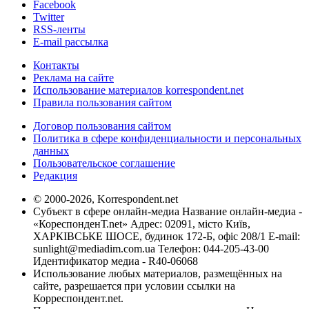
Facebook
Twitter
RSS-ленты
E-mail рассылка
Контакты
Реклама на сайте
Использование материалов korrespondent.net
Правила пользования сайтом
Договор пользования сайтом
Политика в сфере конфиденциальности и персональных
данных
Пользовательское соглашение
Редакция
© 2000-2026, Korrespondent.net
Субъект в сфере онлайн-медиа Название онлайн-медиа -
«КореспонденТ.net» Адрес: 02091, місто Київ,
ХАРКІВСЬКЕ ШОСЕ, будинок 172-Б, офіс 208/1 E-mail:
sunlight@mediadim.com.ua
Телефон: 044-205-43-00
Идентификатор медиа - R40-06068
Использование любых материалов, размещённых на
сайте, разрешается при условии ссылки на
Корреспондент.net.