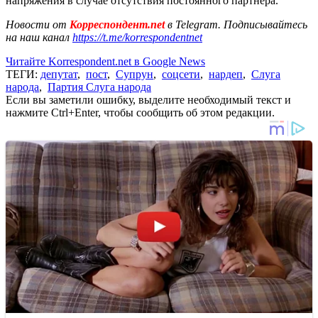
напряжения в случае отсутствия постоянного партнера.
Новости от
Корреспондент.net
в Telegram. Подписывайтесь
на наш канал
https://t.me/korrespondentnet
Читайте Korrespondent.net в Google News
ТЕГИ:
депутат
,
пост
,
Супрун
,
соцсети
,
нардеп
,
Слуга
народа
,
Партия Слуга народа
Если вы заметили ошибку, выделите необходимый текст и
нажмите Ctrl+Enter, чтобы сообщить об этом редакции.