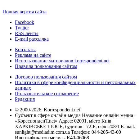
Полная версия сайта
Facebook
Twitter
RSS-ленты
E-mail рассылка
Контакты
Реклама на сайте
Использование материалов korrespondent.net
Правила пользования сайтом
Договор пользования сайтом
Политика в сфере конфиденциальности и персональных
данных
Пользовательское соглашение
Редакция
© 2000-2026, Korrespondent.net
Субъект в сфере онлайн-медиа Название онлайн-медиа -
«КореспонденТ.net» Адрес: 02091, місто Київ,
ХАРКІВСЬКЕ ШОСЕ, будинок 172-Б, офіс 208/1 E-mail:
sunlight@mediadim.com.ua
Телефон: 044-205-43-00
Идентификатор медиа - R40-06068