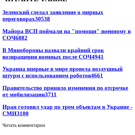
Зеленский сделал заявление о мирных
переговорах
30538
Майора ВСП поймали на "помощи" военному в
СОЧ
6882
В Минобороны назвали крайний срок
возвращения военных после СОЧ
4941
Украина впервые в мире провела воздушный
штурм с использованием роботов
4661
Правительство приняло изменения по отсрочке
от мобилизации
3711
Иран готовил удар по трем объектам в Украине -
СМИ
3100
Читать комментарии