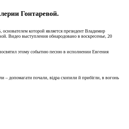
алерии Гонтаревой.
 основателем которой является президент Владимир
ой. Видео выступления обнародовано в воскресенье, 20
 посвятил этому событию песню в исполнении Евгения
и – допомагати почали, відра схопили й прибігли, в вогонь