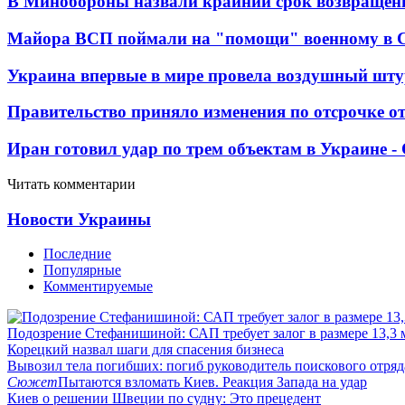
В Минобороны назвали крайний срок возвращен
Майора ВСП поймали на "помощи" военному в
Украина впервые в мире провела воздушный шту
Правительство приняло изменения по отсрочке о
Иран готовил удар по трем объектам в Украине 
Читать комментарии
Новости Украины
Последние
Популярные
Комментируемые
Подозрение Стефанишиной: САП требует залог в размере 13,3 
Корецкий назвал шаги для спасения бизнеса
Вывозил тела погибших: погиб руководитель поискового отря
Сюжет
Пытаются взломать Киев. Реакция Запада на удар
Киев о решении Швеции по судну: Это прецедент