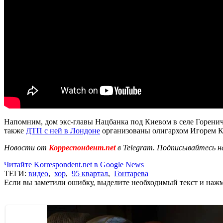
Напомним, дом экс-главы Нацбанка под Киевом в селе Горени
также
ДТП с ней в Лондоне
организованы олигархом Игорем 
Новости от
Корреспондент.net
в Telegram. Подписывайтесь н
Читайте Korrespondent.net в Google News
ТЕГИ:
видео
,
хор
,
95 квартал
,
Гонтарева
Если вы заметили ошибку, выделите необходимый текст и нажми