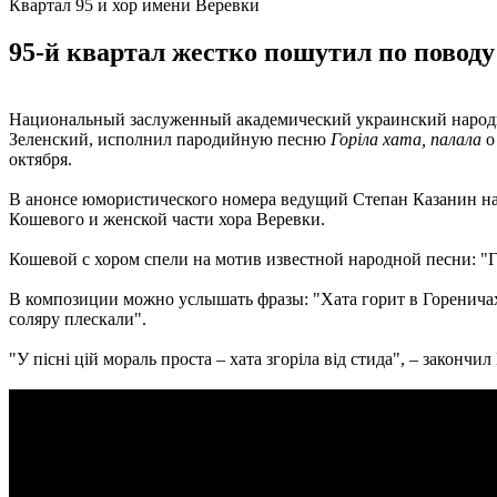
Квартал 95 и хор имени Веревки
95-й квартал жестко пошутил по поводу
Национальный заслуженный академический украинский народны
Зеленский, исполнил пародийную песню
Горіла хата, палала
о
октября.
В анонсе юмористического номера ведущий Степан Казанин на
Кошевого и женской части хора Веревки.
Кошевой с хором спели на мотив известной народной песни: "Го
В композиции можно услышать фразы: "Хата горит в Гореничах,
соляру плескали".
"У пісні цій мораль проста – хата згоріла від стида", – закон