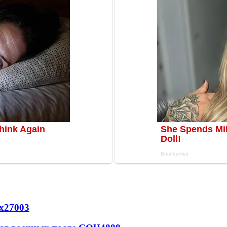
х
27003