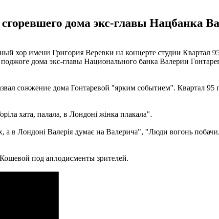
 сгоревшего дома экс-главы Нацбанка В
й хор имени Григория Веревки на концерте студии Квартал 95,
 поджоге дома экс-главы Национального банка Валерии Гонтарев
звал сожжение дома Гонтаревой "ярким событием". Квартал 95
ріла хата, палала, в Лондоні жінка плакала".
 а в Лондоні Валерія думає на Валерича", "Люди вогонь побачил
чил Кошевой под аплодисменты зрителей.