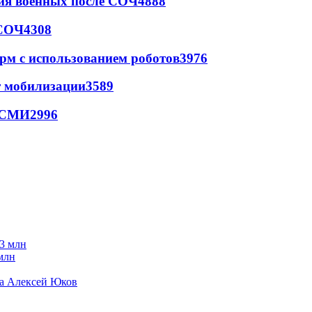
ия военных после СОЧ
4888
 СОЧ
4308
рм с использованием роботов
3976
т мобилизации
3589
- СМИ
2996
млн
да Алексей Юков