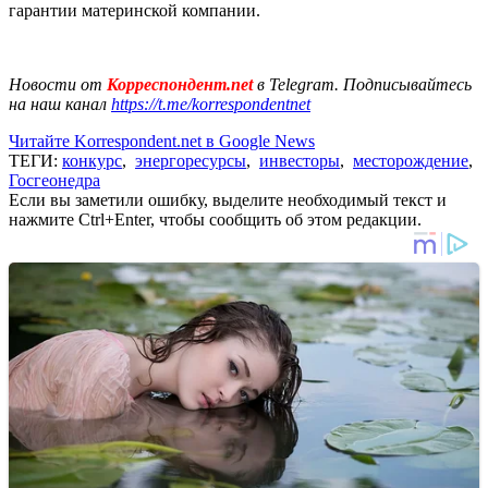
гарантии материнской компании.
Новости от
Корреспондент.net
в Telegram. Подписывайтесь
на наш канал
https://t.me/korrespondentnet
Читайте Korrespondent.net в Google News
ТЕГИ:
конкурс
,
энергоресурсы
,
инвесторы
,
месторождение
,
Госгеонедра
Если вы заметили ошибку, выделите необходимый текст и
нажмите Ctrl+Enter, чтобы сообщить об этом редакции.