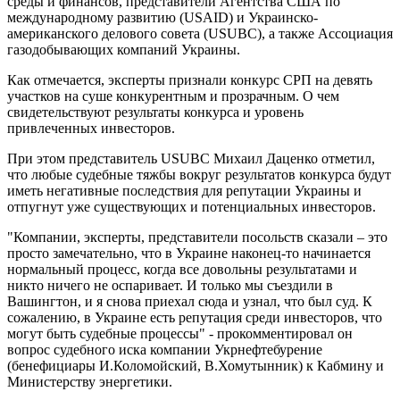
среды и финансов, представители Агентства США по
международному развитию (USAID) и Украинско-
американского делового совета (USUBC), а также Ассоциация
газодобывающих компаний Украины.
Как отмечается, эксперты признали конкурс СРП на девять
участков на суше конкурентным и прозрачным. О чем
свидетельствуют результаты конкурса и уровень
привлеченных инвесторов.
При этом представитель USUBC Михаил Даценко отметил,
что любые судебные тяжбы вокруг результатов конкурса будут
иметь негативные последствия для репутации Украины и
отпугнут уже существующих и потенциальных инвесторов.
"Компании, эксперты, представители посольств сказали – это
просто замечательно, что в Украине наконец-то начинается
нормальный процесс, когда все довольны результатами и
никто ничего не оспаривает. И только мы съездили в
Вашингтон, и я снова приехал сюда и узнал, что был суд. К
сожалению, в Украине есть репутация среди инвесторов, что
могут быть судебные процессы" - прокомментировал он
вопрос судебного иска компании Укрнефтебурение
(бенефициары И.Коломойский, В.Хомутынник) к Кабмину и
Министерству энергетики.