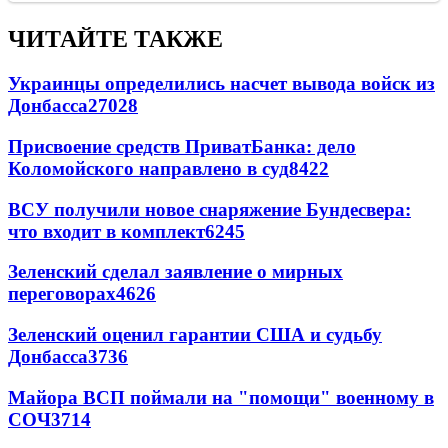
ЧИТАЙТЕ ТАКЖЕ
Украинцы определились насчет вывода войск из
Донбасса
27028
Присвоение средств ПриватБанка: дело
Коломойского направлено в суд
8422
ВСУ получили новое снаряжение Бундесвера:
что входит в комплект
6245
Зеленский сделал заявление о мирных
переговорах
4626
Зеленский оценил гарантии США и судьбу
Донбасса
3736
Майора ВСП поймали на "помощи" военному в
СОЧ
3714