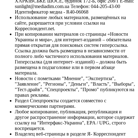
ХАРКІВСЬКЕ ШОСЕ, будинок 172-Б, офіс 208/1 E-mail:
sunlight@mediadim.com.ua
Телефон: 044-205-43-00
Идентификатор медиа - R40-06068
Использование любых материалов, размещённых на
сайте, разрешается при условии ссылки на
Корреспондент.net.
При копировании материалов со страницы «Новости
Украины и мира», для интернет-изданий – обязательна
прямая открытая для поисковых систем гиперссылка.
Ссылка должна быть размещена в независимости от
полного либо частичного использования материалов.
Гиперссылка (для интернет- изданий) – должна быть
размещена в подзаголовке или в первом абзаце
материала.
Новости с пометками "Мнение", "Экспертиза",
"Заявление", "Регионы", "Деньги", "Власть", "Выборы",
"Тест-драйв", "Спецпроекты", "Промо" публикуются на
правах рекламы.
Раздел Спецпроекты создается совместно с
коммерческими партнерами.
Любое копирование, публикация, републикация и
другое распространение информации, которое содержит
ссылку на "Интерфакс-Украина", EPA / UPG, строго
воспрещается.
Владелец веб-страницы в разделе Я- Корреспондент