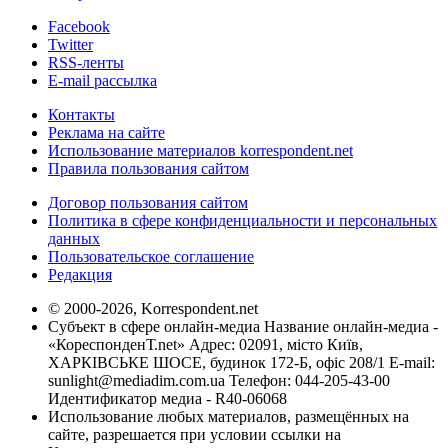
Facebook
Twitter
RSS-ленты
E-mail рассылка
Контакты
Реклама на сайте
Использование материалов korrespondent.net
Правила пользования сайтом
Договор пользования сайтом
Политика в сфере конфиденциальности и персональных
данных
Пользовательское соглашение
Редакция
© 2000-2026, Korrespondent.net
Субъект в сфере онлайн-медиа Название онлайн-медиа -
«КореспонденТ.net» Адрес: 02091, місто Київ,
ХАРКІВСЬКЕ ШОСЕ, будинок 172-Б, офіс 208/1 E-mail:
sunlight@mediadim.com.ua
Телефон: 044-205-43-00
Идентификатор медиа - R40-06068
Использование любых материалов, размещённых на
сайте, разрешается при условии ссылки на