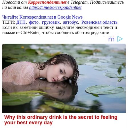
Новости от
Корреспондент.net
в Telegram. Подписывайтесь
на наш канал
https://t.me/korrespondentnet
Читайте Korrespondent.net в Google News
ТЕГИ:
ДТП
,
фото
,
грузовик
,
автобус
,
Ровенская область
Если вы заметили ошибку, выделите необходимый текст и
нажмите Ctrl+Enter, чтобы сообщить об этом редакции.