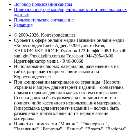
Договор пользования сайтом
Политика в сфере конфиденциальности и персональных
данных
Пользовательское соглашение
Редакция
© 2000-2026, Korrespondent.net
Субъект в сфере онлайн-медиа Название онлайн-медиа -
«КореспонденТ.net» Адрес: 02091, місто Київ,
ХАРКІВСЬКЕ ШОСЕ, будинок 172-Б, офіс 208/1 E-mail:
sunlight@mediadim.com.ua
Телефон: 044-205-43-00
Идентификатор медиа - R40-06068
Использование любых материалов, размещённых на
сайте, разрешается при условии ссылки на
Корреспондент.net.
При копировании материалов со страницы «Новости
Украины и мира», для интернет-изданий – обязательна
прямая открытая для поисковых систем гиперссылка.
Ссылка должна быть размещена в независимости от
полного либо частичного использования материалов.
Гиперссылка (для интернет- изданий) – должна быть
размещена в подзаголовке или в первом абзаце
материала.
Новости с пометками "Мнение", "Экспертиза",
"Заявление", "Регионы", "Деньги", "Власть", "Выборы",