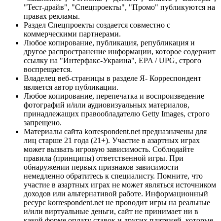
"Тест-драйв", "Спецпроекты", "Промо" публикуются на
правах рекламы.
Раздел Спецпроекты создается совместно с
коммерческими партнерами.
Любое копирование, публикация, републикация и
другое распространение информации, которое содержит
ссылку на "Интерфакс-Украина", EPA / UPG, строго
воспрещается.
Владелец веб-страницы в разделе Я- Корреспондент
является автор публикации.
Любое копирование, перепечатка и воспроизведение
фотографий и/или аудиовизуальных материалов,
принадлежащих правообладателю Getty Images, строго
запрещено.
Материалы сайта korrespondent.net предназначены для
лиц старше 21 года (21+). Участие в азартных играх
может вызвать игровую зависимость. Соблюдайте
правила (принципы) ответственной игры. При
обнаружении первых признаков зависимости
немедленно обратитесь к специалисту. Помните, что
участие в азартных играх не может являться источником
доходов или альтернативой работе. Информационный
ресурс korrespondent.net не проводит игры на реальные
и/или виртуальные деньги, сайт не принимает ни в
какой форме оплату ставок и других платежей, которые