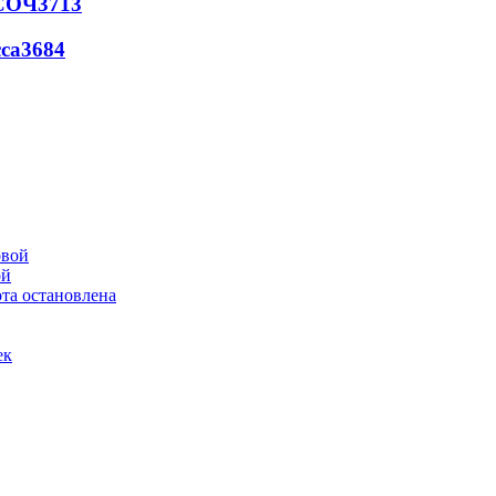
 СОЧ
3713
са
3684
ой
та остановлена
ек