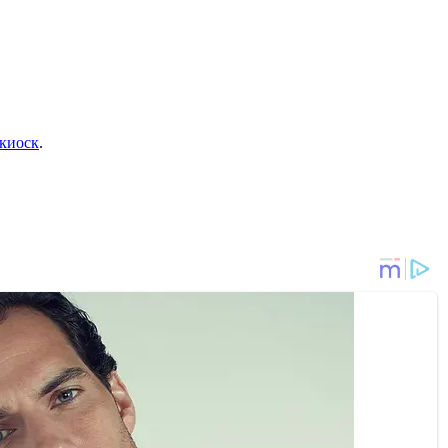
 киоск
.