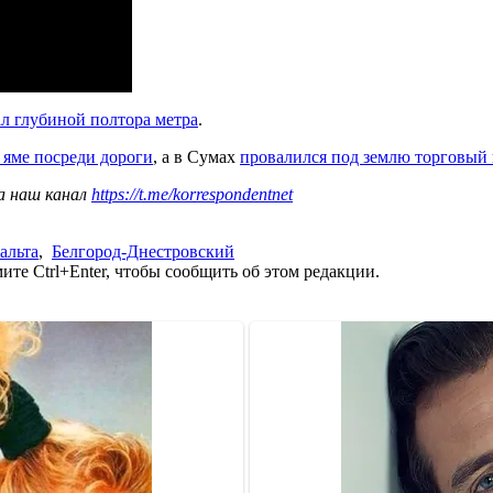
л глубиной полтора метра
.
 яме посреди дороги
, а в Сумах
провалился под землю торговый
а наш канал
https://t.me/korrespondentnet
альта
,
Белгород-Днестровский
те Ctrl+Enter, чтобы сообщить об этом редакции.