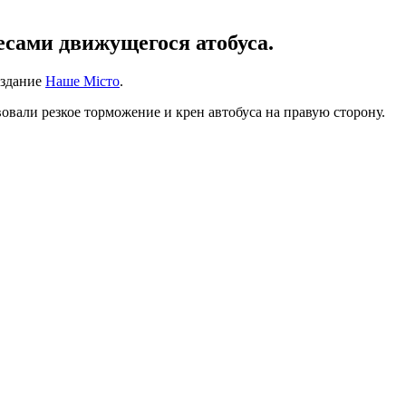
есами движущегося атобуса.
издание
Наше Місто
.
овали резкое торможение и крен автобуса на правую сторону.