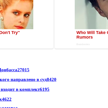
Донбасса
27015
кого направлено в суд
8420
 входит в комплект
6195
х
4622