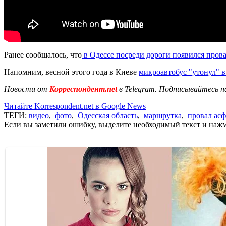
Ранее сообщалось, что
в Одессе посреди дороги появился прова
Напомним, весной этого года в Киеве
микроавтобус "утонул" в
Новости от
Корреспондент.net
в Telegram. Подписывайтесь н
Читайте Korrespondent.net в Google News
ТЕГИ:
видео
,
фото
,
Одесская область
,
маршрутка
,
провал асф
Если вы заметили ошибку, выделите необходимый текст и нажми