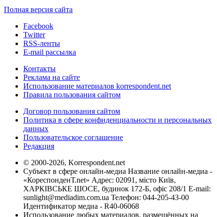
Полная версия сайта
Facebook
Twitter
RSS-ленты
E-mail рассылка
Контакты
Реклама на сайте
Использование материалов korrespondent.net
Правила пользования сайтом
Договор пользования сайтом
Политика в сфере конфиденциальности и персональных
данных
Пользовательское соглашение
Редакция
© 2000-2026, Korrespondent.net
Субъект в сфере онлайн-медиа Название онлайн-медиа -
«КореспонденТ.net» Адрес: 02091, місто Київ,
ХАРКІВСЬКЕ ШОСЕ, будинок 172-Б, офіс 208/1 E-mail:
sunlight@mediadim.com.ua
Телефон: 044-205-43-00
Идентификатор медиа - R40-06068
Использование любых материалов, размещённых на