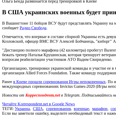
Ольга Бенда разминается перед тренировкой в Киеве
В США украинских военных будет прини
В Вашингтоне 11 бойцов ВСУ будут представлять Украину на ма
сообщает
Радио Свобода
.
Отмечается, что впервые в составе сборной Украины есть деву
Козловский, офицер ВМС ВСУ Алексей Бобчанець, "киборг" Ал
"Дистанцию ​​полного марафона (42 километра) пробегут Вален
бежать тренер Наталья Крушинская, которая тренирует ветера
вопросам реабилитации участников АТО Вадим Свириденко.
Организацию, тренировки украинской команды и участие ее в
организация Allied Forces Foundation. Также команду поддер
Ранее
в Киеве прошли соревнования Игры непокоренных
. По 
международных соревнованиях Invictus Games-2020 (Игры непок
Новости от
Корреспондент.net
в Telegram. Подписывайтесь н
Читайте Korrespondent.net в Google News
ТЕГИ:
Украина
,
США
,
соревнования
,
военные
,
марафон
,
со
Если вы заметили ошибку, выделите необходимый текст и нажми