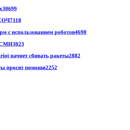
х
30699
 СОЧ
7118
рм с использованием роботов
4698
- СМИ
3023
triot начнет сбивать ракеты
2882
сты просят помощи
2252