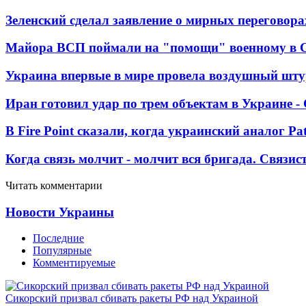
Зеленский сделал заявление о мирных переговора
Майора ВСП поймали на "помощи" военному в
Украина впервые в мире провела воздушный шту
Иран готовил удар по трем объектам в Украине 
В Fire Point сказали, когда украинский аналог Pa
Когда связь молчит - молчит вся бригада. Связи
Читать комментарии
Новости Украины
Последние
Популярные
Комментируемые
Сикорский призвал сбивать ракеты РФ над Украиной