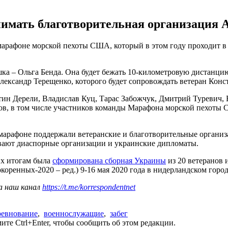
мать благотворительная организация All
рафоне морской пехоты США, который в этом году проходит в 44
шка – Ольга Бенда. Она будет бежать 10-километровую дистанци
ександр Терещенко, которого будет сопровождать ветеран Кон
тин Дерели, Владислав Куц, Тарас Забожчук, Дмитрий Туревич, 
нов, в том числе участников команды Марафона морской пехоты
 марафоне поддержали ветеранские и благотворительные органи
живают диаспорные организации и украинские дипломаты.
их итогам была
сформирована сборная Украины
из 20 ветеранов 
оренных-2020 – ред.) 9-16 мая 2020 года в нидерландском город
а наш канал
https://t.me/korrespondentnet
ревнование
,
военнослужащие
,
забег
те Ctrl+Enter, чтобы сообщить об этом редакции.