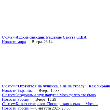
Сюжет
Адские санкции. Решение Сената США
Новости мира
— Вчера, 23:14
Сюжет
"Охотиться на лучника, а не на стрелу". Как Украи
Новости Украины
— Вчера, 16:38
Сюжет
Загадочный звук напугал Москву: что это было
Новости России
— Вчера, 15:29
Сюжет
Банкет генералов. Последствия взрыва в Москве
Новости России
— 6 августа 2026, 23:58