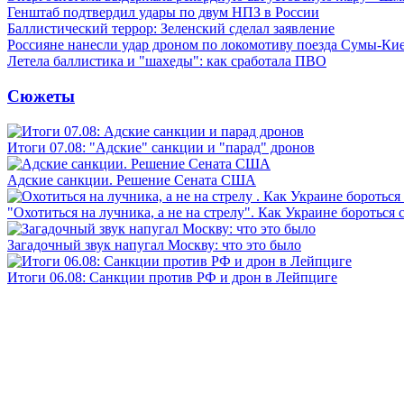
Генштаб подтвердил удары по двум НПЗ в России
Баллистический террор: Зеленский сделал заявление
Россияне нанесли удар дроном по локомотиву поезда Сумы-Ки
Летела баллистика и "шахеды": как сработала ПВО
Сюжеты
Итоги 07.08: "Адские" санкции и "парад" дронов
Адские санкции. Решение Сената США
"Охотиться на лучника, а не на стрелу". Как Украине бороться 
Загадочный звук напугал Москву: что это было
Итоги 06.08: Санкции против РФ и дрон в Лейпциге