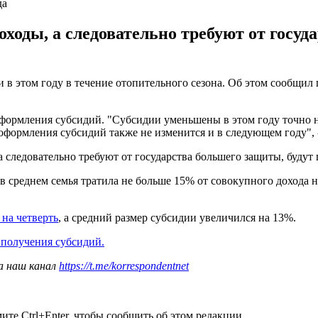
да
ходы, а следовательно требуют от госуд
в этом году в течение отопительного сезона. Об этом сообщил
формления субсидий. "Субсидии уменьшены в этом году точно не 
формления субсидий также не изменится и в следующем году", -
а следовательно требуют от государства большего защиты, будут
 среднем семья тратила не больше 15% от совокупного дохода н
на четверть
, а средний размер субсидии увеличился на 13%.
 получения субсидий.
а наш канал
https://t.me/korrespondentnet
те Ctrl+Enter, чтобы сообщить об этом редакции.