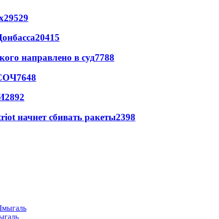
х
29529
Донбасса
20415
кого направлено в суд
7788
 СОЧ
7648
И
2892
triot начнет сбивать ракеты
2398
ыгаль