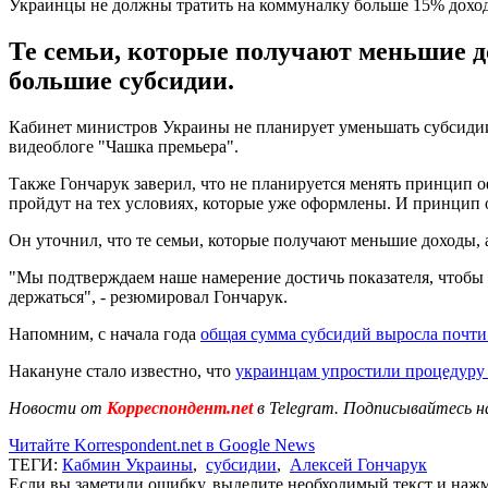
Украинцы не должны тратить на коммуналку больше 15% дохо
Те семьи, которые получают меньшие до
большие субсидии.
Кабинет министров Украины не планирует уменьшать субсидии 
видеоблоге "Чашка премьера".
Также Гончарук заверил, что не планируется менять принцип о
пройдут на тех условиях, которые уже оформлены. И принцип о
Он уточнил, что те семьи, которые получают меньшие доходы, 
"Мы подтверждаем наше намерение достичь показателя, чтобы в
держаться", - резюмировал Гончарук.
Напомним, с начала года
общая сумма субсидий выросла почти 
Накануне стало известно, что
украинцам упростили процедуру
Новости от
Корреспондент.net
в Telegram. Подписывайтесь н
Читайте Korrespondent.net в Google News
ТЕГИ:
Кабмин Украины
,
субсидии
,
Алексей Гончарук
Если вы заметили ошибку, выделите необходимый текст и нажми