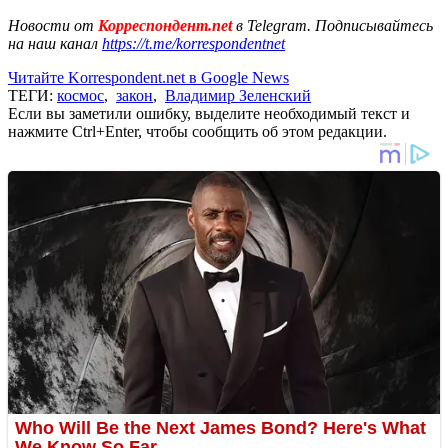
Новости от
Корреспондент.net
в Telegram. Подписывайтесь
на наш канал
https://t.me/korrespondentnet
Читайте Korrespondent.net в Google News
ТЕГИ:
космос
,
закон
,
Владимир Зеленский
Если вы заметили ошибку, выделите необходимый текст и
нажмите Ctrl+Enter, чтобы сообщить об этом редакции.