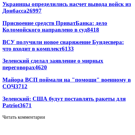
Украинцы определились насчет вывода войск из
Донбасса
26997
Присвоение средств ПриватБанка: дело
Коломойского направлено в суд
8418
ВСУ получили новое снаряжение Бундесвера:
что входит в комплект
6133
Зеленский сделал заявление о мирных
переговорах
4620
Майора ВСП поймали на "помощи" военному в
СОЧ
3712
Зеленский: США будут поставлять ракеты для
Patriot
3671
Читать комментарии