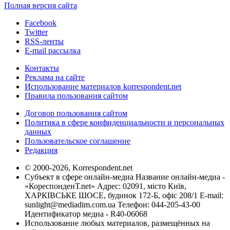
Полная версия сайта
Facebook
Twitter
RSS-ленты
E-mail рассылка
Контакты
Реклама на сайте
Использование материалов korrespondent.net
Правила пользования сайтом
Договор пользования сайтом
Политика в сфере конфиденциальности и персональных
данных
Пользовательское соглашение
Редакция
© 2000-2026, Korrespondent.net
Субъект в сфере онлайн-медиа Название онлайн-медиа -
«КореспонденТ.net» Адрес: 02091, місто Київ,
ХАРКІВСЬКЕ ШОСЕ, будинок 172-Б, офіс 208/1 E-mail:
sunlight@mediadim.com.ua
Телефон: 044-205-43-00
Идентификатор медиа - R40-06068
Использование любых материалов, размещённых на