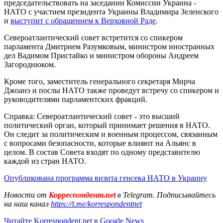
председательствовать на заседании Комиссии Украина -
НАТО с участием президента Украины Владимира Зеленского
и
выступит с обращением к Верховной Раде
.
Североатлантический совет встретится со спикером
парламента Дмитрием Разумковым, министром иностранных
дел Вадимом Пристайко и министром обороны Андреем
Загороднюком.
Кроме того, заместитель генерального секретаря Мирча
Джоанэ и послы НАТО также проведут встречу со спикером и
руководителями парламентских фракций.
Справка: Североатлантический совет - это высший
политический орган, который принимает решения в НАТО.
Он следит за политическим и военным процессом, связанным
с вопросами безопасности, которые влияют на Альянс в
целом. В состав Совета входят по одному представителю
каждой из стран НАТО.
Опубликована программа визита генсека НАТО в Украину
Новости от
Корреспондент.net
в Telegram. Подписывайтесь
на наш канал
https://t.me/korrespondentnet
Читайте Korrespondent.net в Google News