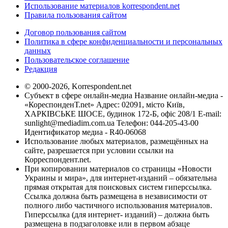
Использование материалов korrespondent.net
Правила пользования сайтом
Договор пользования сайтом
Политика в сфере конфиденциальности и персональных
данных
Пользовательское соглашение
Редакция
© 2000-2026, Korrespondent.net
Субъект в сфере онлайн-медиа Название онлайн-медиа -
«КореспонденТ.net» Адрес: 02091, місто Київ,
ХАРКІВСЬКЕ ШОСЕ, будинок 172-Б, офіс 208/1 E-mail:
sunlight@mediadim.com.ua
Телефон: 044-205-43-00
Идентификатор медиа - R40-06068
Использование любых материалов, размещённых на
сайте, разрешается при условии ссылки на
Корреспондент.net.
При копировании материалов со страницы «Новости
Украины и мира», для интернет-изданий – обязательна
прямая открытая для поисковых систем гиперссылка.
Ссылка должна быть размещена в независимости от
полного либо частичного использования материалов.
Гиперссылка (для интернет- изданий) – должна быть
размещена в подзаголовке или в первом абзаце