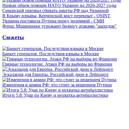
Назван объем помощи НАТО Украине на 2026-2027 годы
Сикорский призвал сбивать ракеты РФ над Украиной
В Крыму взрывы, Керченский мост перекрыт - OSINT
Украина поставила Путина перед дилеммой - СМИ
Флеш: Мошенники угрожают бизнесу атаками "шахедов"
Сюжеты
Банкет генералов. Последствия взрыва в Москве
Грязные технологии. Атаки РФ на выборы во Франции
Эскалация для Европы. Российский дрон в Лейпциге
Изменения в армии РФ: что стоит за решением Путина
Итоги 5.8: Удар по Киеву и нехватка антибаллистики