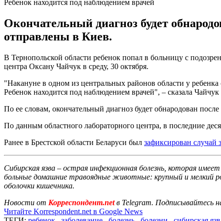
Ребенок находится под наблюдением врачей
Окончательный диагноз будет обнародо
отправлены в Киев.
В Тернопольской области ребенок попал в больницу с подозре
центра Оксану Чайчук в среду, 30 октября.
"Накануне в одном из центральных районов области у ребенка 
Ребенок находится под наблюдением врачей", – сказала Чайчук 
По ее словам, окончательный диагноз будет обнародован посл
По данным областного лабораторного центра, в последние дес
Ранее в Брестской области Беларуси был
зафиксирован случай 
Сибирская язва – острая инфекционная болезнь, которая имее
больные домашние травоядные животные: крупный и мелкий ро
оболочки кишечника.
Новости от
Корреспондент.net
в Telegram. Подписывайтесь н
Читайте Korrespondent.net в Google News
ТЕГИ:
ребенок
,
заболевание
,
болезнь
,
болезни
,
сибирская язв