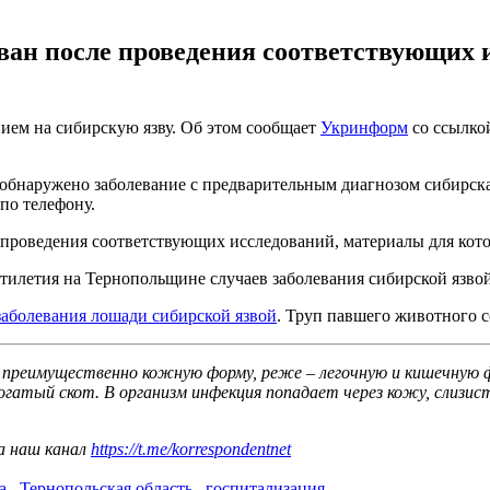
ван после проведения соответствующих 
нием на сибирскую язву. Об этом сообщает
Укринформ
со ссылкой
обнаружено заболевание с предварительным диагнозом сибирская
по телефону.
е проведения соответствующих исследований, материалы для кот
ятилетия на Тернопольщине случаев заболевания сибирской язво
заболевания лошади сибирской язвой
. Труп павшего животного с
т преимущественно кожную форму, реже – легочную и кишечную ф
гатый скот. В организм инфекция попадает через кожу, слизис
а наш канал
https://t.me/korrespondentnet
а
,
Тернопольская область
,
госпитализация