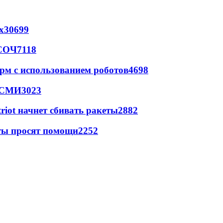
х
30699
 СОЧ
7118
рм с использованием роботов
4698
- СМИ
3023
triot начнет сбивать ракеты
2882
сты просят помощи
2252