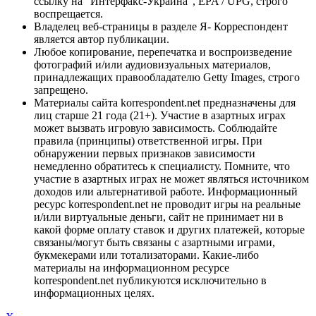
ссылку на "Интерфакс-Украина", EPA / UPG, строго
воспрещается.
Владелец веб-страницы в разделе Я- Корреспондент
является автор публикации.
Любое копирование, перепечатка и воспроизведение
фотографий и/или аудиовизуальных материалов,
принадлежащих правообладателю Getty Images, строго
запрещено.
Материалы сайта korrespondent.net предназначены для
лиц старше 21 года (21+). Участие в азартных играх
может вызвать игровую зависимость. Соблюдайте
правила (принципы) ответственной игры. При
обнаружении первых признаков зависимости
немедленно обратитесь к специалисту. Помните, что
участие в азартных играх не может являться источником
доходов или альтернативой работе. Информационный
ресурс korrespondent.net не проводит игры на реальные
и/или виртуальные деньги, сайт не принимает ни в
какой форме оплату ставок и других платежей, которые
связаны/могут быть связаны с азартными играми,
букмекерами или тотализаторами. Какие-либо
материалы на информационном ресурсе
korrespondent.net публикуются исключительно в
информационных целях.