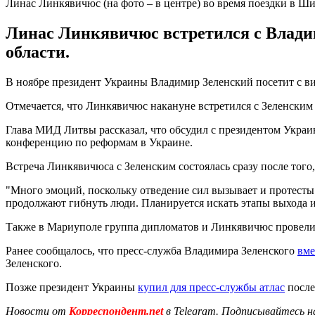
Линас Линкявичюс (на фото – в центре) во время поездки в Ш
Линас Линкявичюс встретился с Влади
области.
В ноябре президент Украины Владимир Зеленский посетит с в
Отмечается, что Линкявичюс накануне встретился с Зеленски
Глава МИД Литвы рассказал, что обсудил с президентом Украи
конференцию по реформам в Украине.
Встреча Линкявичюса с Зеленским состоялась сразу после того
"Много эмоций, поскольку отведение сил вызывает и протесты.
продолжают гибнуть люди. Планируется искать этапы выхода и
Также в Мариуполе группа дипломатов и Линкявичюс провели
Ранее сообщалось, что пресс-служба Владимира Зеленского
вме
Зеленского.
Позже президент Украины
купил для пресс-службы атлас
после
Новости от
Корреспондент.net
в Telegram. Подписывайтесь н