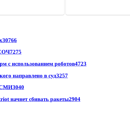
х
30766
 СОЧ
7275
рм с использованием роботов
4723
кого направлено в суд
3257
- СМИ
3040
triot начнет сбивать ракеты
2904