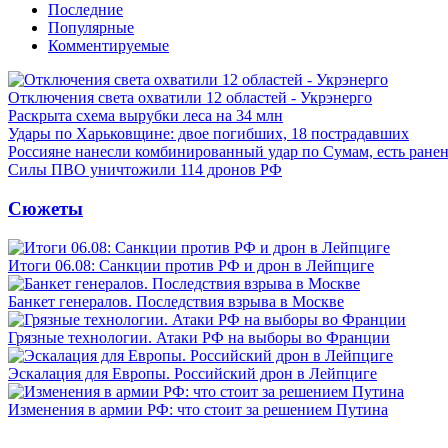
Последние
Популярные
Комментируемые
Отключения света охватили 12 областей - Укрэнерго
Раскрыта схема вырубки леса на 34 млн
Удары по Харьковщине: двое погибших, 18 пострадавших
Россияне нанесли комбинированный удар по Сумам, есть ране
Силы ПВО уничтожили 114 дронов РФ
Сюжеты
Итоги 06.08: Санкции против РФ и дрон в Лейпциге
Банкет генералов. Последствия взрыва в Москве
Грязные технологии. Атаки РФ на выборы во Франции
Эскалация для Европы. Российский дрон в Лейпциге
Изменения в армии РФ: что стоит за решением Путина