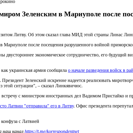
ирокино
миром Зеленским в Мариуполе после по
изитом Литву. Об этом сказал глава МИД этой страны Линас Ли
м в Мариуполе после посещения разрушенного войной приморско
ны двустороннее экономическое сотрудничество, его будущий в
, как украинская армия сообщила
о начале разведения войск в ра
 Президент Зеленский искренне надеется реализовать миротворч
з этой ситуации", – сказал Линкявичюс.
 встречу с министром иностранных дел Вадимом Пристайко и п
сто Латвии "отправила" его в Литву
. Офис президента перепута
 конфуза с Латвией
а наш канал
https://t.me/korrespondentnet