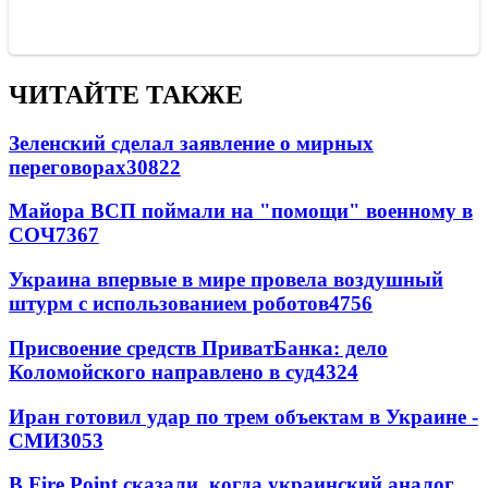
ЧИТАЙТЕ ТАКЖЕ
Зеленский сделал заявление о мирных
переговорах
30822
Майора ВСП поймали на "помощи" военному в
СОЧ
7367
Украина впервые в мире провела воздушный
штурм с использованием роботов
4756
Присвоение средств ПриватБанка: дело
Коломойского направлено в суд
4324
Иран готовил удар по трем объектам в Украине -
СМИ
3053
В Fire Point сказали, когда украинский аналог