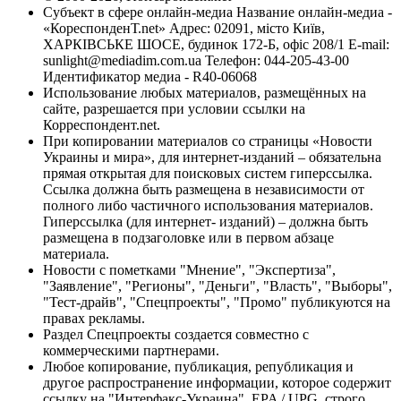
Субъект в сфере онлайн-медиа Название онлайн-медиа -
«КореспонденТ.net» Адрес: 02091, місто Київ,
ХАРКІВСЬКЕ ШОСЕ, будинок 172-Б, офіс 208/1 E-mail:
sunlight@mediadim.com.ua
Телефон: 044-205-43-00
Идентификатор медиа - R40-06068
Использование любых материалов, размещённых на
сайте, разрешается при условии ссылки на
Корреспондент.net.
При копировании материалов со страницы «Новости
Украины и мира», для интернет-изданий – обязательна
прямая открытая для поисковых систем гиперссылка.
Ссылка должна быть размещена в независимости от
полного либо частичного использования материалов.
Гиперссылка (для интернет- изданий) – должна быть
размещена в подзаголовке или в первом абзаце
материала.
Новости с пометками "Мнение", "Экспертиза",
"Заявление", "Регионы", "Деньги", "Власть", "Выборы",
"Тест-драйв", "Спецпроекты", "Промо" публикуются на
правах рекламы.
Раздел Спецпроекты создается совместно с
коммерческими партнерами.
Любое копирование, публикация, републикация и
другое распространение информации, которое содержит
ссылку на "Интерфакс-Украина", EPA / UPG, строго