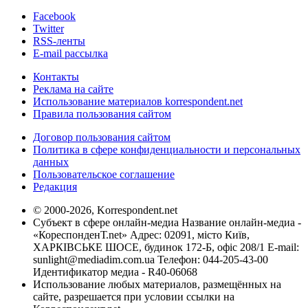
Facebook
Twitter
RSS-ленты
E-mail рассылка
Контакты
Реклама на сайте
Использование материалов korrespondent.net
Правила пользования сайтом
Договор пользования сайтом
Политика в сфере конфиденциальности и персональных
данных
Пользовательское соглашение
Редакция
© 2000-2026, Korrespondent.net
Субъект в сфере онлайн-медиа Название онлайн-медиа -
«КореспонденТ.net» Адрес: 02091, місто Київ,
ХАРКІВСЬКЕ ШОСЕ, будинок 172-Б, офіс 208/1 E-mail:
sunlight@mediadim.com.ua
Телефон: 044-205-43-00
Идентификатор медиа - R40-06068
Использование любых материалов, размещённых на
сайте, разрешается при условии ссылки на