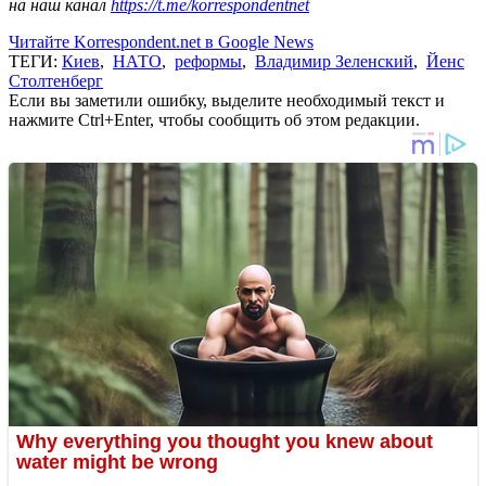
на наш канал
https://t.me/korrespondentnet
Читайте Korrespondent.net в Google News
ТЕГИ:
Киев
,
НАТО
,
реформы
,
Владимир Зеленский
,
Йенс
Столтенберг
Если вы заметили ошибку, выделите необходимый текст и
нажмите Ctrl+Enter, чтобы сообщить об этом редакции.