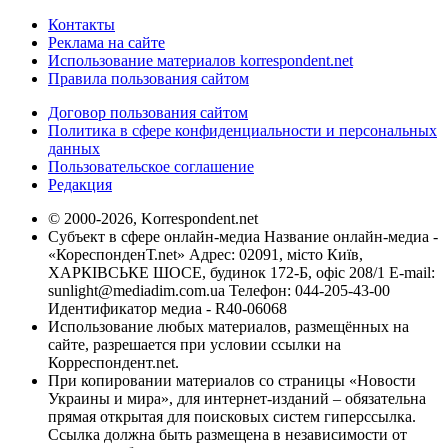
Контакты
Реклама на сайте
Использование материалов korrespondent.net
Правила пользования сайтом
Договор пользования сайтом
Политика в сфере конфиденциальности и персональных
данных
Пользовательское соглашение
Редакция
© 2000-2026, Korrespondent.net
Субъект в сфере онлайн-медиа Название онлайн-медиа -
«КореспонденТ.net» Адрес: 02091, місто Київ,
ХАРКІВСЬКЕ ШОСЕ, будинок 172-Б, офіс 208/1 E-mail:
sunlight@mediadim.com.ua
Телефон: 044-205-43-00
Идентификатор медиа - R40-06068
Использование любых материалов, размещённых на
сайте, разрешается при условии ссылки на
Корреспондент.net.
При копировании материалов со страницы «Новости
Украины и мира», для интернет-изданий – обязательна
прямая открытая для поисковых систем гиперссылка.
Ссылка должна быть размещена в независимости от