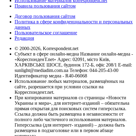
Использование материалов korrespondent.net
Правила пользования сайтом
Договор пользования сайтом
Политика в сфере конфиденциальности и персональных
данных
Пользовательское соглашение
Редакция
© 2000-2026, Korrespondent.net
Субъект в сфере онлайн-медиа Название онлайн-медиа -
«КореспонденТ.net» Адрес: 02091, місто Київ,
ХАРКІВСЬКЕ ШОСЕ, будинок 172-Б, офіс 208/1 E-mail:
sunlight@mediadim.com.ua
Телефон: 044-205-43-00
Идентификатор медиа - R40-06068
Использование любых материалов, размещённых на
сайте, разрешается при условии ссылки на
Корреспондент.net.
При копировании материалов со страницы «Новости
Украины и мира», для интернет-изданий – обязательна
прямая открытая для поисковых систем гиперссылка.
Ссылка должна быть размещена в независимости от
полного либо частичного использования материалов.
Гиперссылка (для интернет- изданий) – должна быть
размещена в подзаголовке или в первом абзаце
материала.