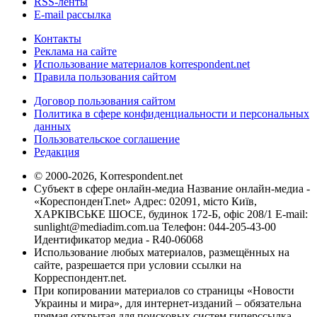
RSS-ленты
E-mail рассылка
Контакты
Реклама на сайте
Использование материалов korrespondent.net
Правила пользования сайтом
Договор пользования сайтом
Политика в сфере конфиденциальности и персональных
данных
Пользовательское соглашение
Редакция
© 2000-2026, Korrespondent.net
Субъект в сфере онлайн-медиа Название онлайн-медиа -
«КореспонденТ.net» Адрес: 02091, місто Київ,
ХАРКІВСЬКЕ ШОСЕ, будинок 172-Б, офіс 208/1 E-mail:
sunlight@mediadim.com.ua
Телефон: 044-205-43-00
Идентификатор медиа - R40-06068
Использование любых материалов, размещённых на
сайте, разрешается при условии ссылки на
Корреспондент.net.
При копировании материалов со страницы «Новости
Украины и мира», для интернет-изданий – обязательна
прямая открытая для поисковых систем гиперссылка.