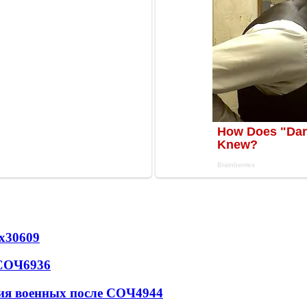
х
30609
 СОЧ
6936
ия военных после СОЧ
4944