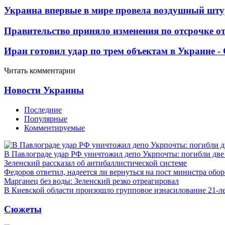
Украина впервые в мире провела воздушный шту
Правительство приняло изменения по отсрочке о
Иран готовил удар по трем объектам в Украине 
Читать комментарии
Новости Украины
Последние
Популярные
Комментируемые
В Павлограде удар РФ уничтожил депо Укрпочты: погибли дв
Зеленский рассказал об антибаллистической системе
Федоров ответил, надеется ли вернуться на пост министра обо
Марганец без воды: Зеленский резко отреагировал
В Киевской области произошло групповое изнасилование 21-л
Сюжеты