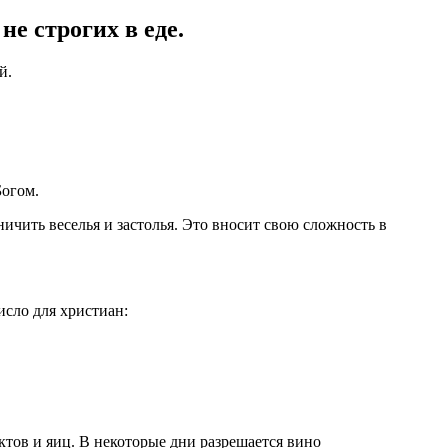
е строгих в еде.
й.
Богом.
ничить веселья и застолья. Это вносит свою сложность в
исло для христиан:
ктов и яиц. В некоторые дни разрешается вино