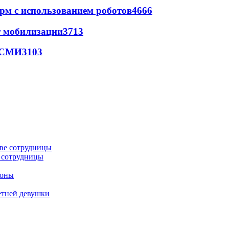
рм с использованием роботов
4666
т мобилизации
3713
- СМИ
3103
е сотрудницы
роны
етней девушки