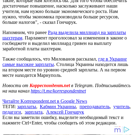
такие, которые нам хотелось бы. Для того чтобы обеспечить
достаточные повышение, насколько заслуживают наши
учителя, нам нужно больше экономического роста. Нам
нужно, чтобы экономика производила больше ресурсов,
больше налогов", - сказал Гончарук.
Напомним, что ранее
Рада выделила миллиард на зарплаты
шахтерам
. Парламент проголосовал за изменения в законе о
госбюджете и выделил миллиард гривен на выплату
заработной платы шахтерам.
Также сообщалось, что Милованов рассказал,
где в Украине
самые высокие зарплаты
. Столица Украины находится лишь
на втором месте по уровню средней зарплаты. А на первом
месте находится Мариуполь.
Новости от
Корреспондент.net
в Telegram. Подписывайтесь
на наш канал
https://t.me/korrespondentnet
Читайте Korrespondent.net в Google News
ТЕГИ:
зарплаты
,
Кабмин Украины
,
преподаватель
,
учитель
,
педагоги
,
зарплата
,
Алексей Гончарук
Если вы заметили ошибку, выделите необходимый текст и
нажмите Ctrl+Enter, чтобы сообщить об этом редакции.