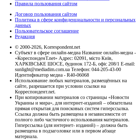
Правила пользования сайтом
Договор пользования сайтом
Политика в сфере конфиденциальности и персональных
данных
Пользовательское соглашение
Редакция
© 2000-2026, Korrespondent.net
Субъект в сфере онлайн-медиа Название онлайн-медиа -
«КореспонденТ.net» Адрес: 02091, місто Київ,
ХАРКІВСЬКЕ ШОСЕ, будинок 172-Б, офіс 208/1 E-mail:
sunlight@mediadim.com.ua
Телефон: 044-205-43-00
Идентификатор медиа - R40-06068
Использование любых материалов, размещённых на
сайте, разрешается при условии ссылки на
Корреспондент.net.
При копировании материалов со страницы «Новости
Украины и мира», для интернет-изданий – обязательна
прямая открытая для поисковых систем гиперссылка.
Ссылка должна быть размещена в независимости от
полного либо частичного использования материалов.
Гиперссылка (для интернет- изданий) – должна быть
размещена в подзаголовке или в первом абзаце
материала.