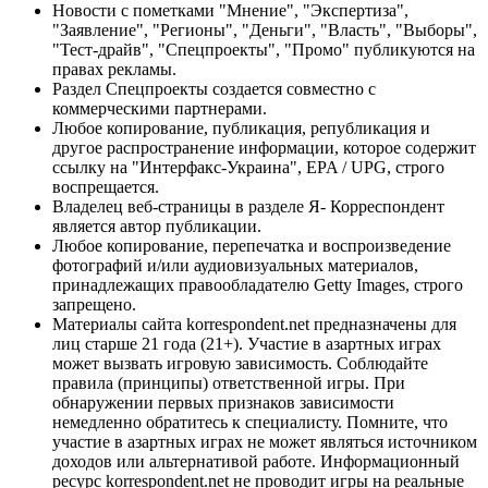
Новости с пометками "Мнение", "Экспертиза",
"Заявление", "Регионы", "Деньги", "Власть", "Выборы",
"Тест-драйв", "Спецпроекты", "Промо" публикуются на
правах рекламы.
Раздел Спецпроекты создается совместно с
коммерческими партнерами.
Любое копирование, публикация, републикация и
другое распространение информации, которое содержит
ссылку на "Интерфакс-Украина", EPA / UPG, строго
воспрещается.
Владелец веб-страницы в разделе Я- Корреспондент
является автор публикации.
Любое копирование, перепечатка и воспроизведение
фотографий и/или аудиовизуальных материалов,
принадлежащих правообладателю Getty Images, строго
запрещено.
Материалы сайта korrespondent.net предназначены для
лиц старше 21 года (21+). Участие в азартных играх
может вызвать игровую зависимость. Соблюдайте
правила (принципы) ответственной игры. При
обнаружении первых признаков зависимости
немедленно обратитесь к специалисту. Помните, что
участие в азартных играх не может являться источником
доходов или альтернативой работе. Информационный
ресурс korrespondent.net не проводит игры на реальные