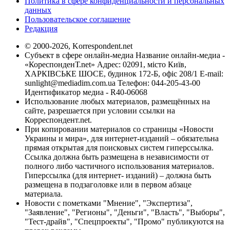
Политика в сфере конфиденциальности и персональных
данных
Пользовательское соглашение
Редакция
© 2000-2026, Korrespondent.net
Субъект в сфере онлайн-медиа Название онлайн-медиа -
«КореспонденТ.net» Адрес: 02091, місто Київ,
ХАРКІВСЬКЕ ШОСЕ, будинок 172-Б, офіс 208/1 E-mail:
sunlight@mediadim.com.ua
Телефон: 044-205-43-00
Идентификатор медиа - R40-06068
Использование любых материалов, размещённых на
сайте, разрешается при условии ссылки на
Корреспондент.net.
При копировании материалов со страницы «Новости
Украины и мира», для интернет-изданий – обязательна
прямая открытая для поисковых систем гиперссылка.
Ссылка должна быть размещена в независимости от
полного либо частичного использования материалов.
Гиперссылка (для интернет- изданий) – должна быть
размещена в подзаголовке или в первом абзаце
материала.
Новости с пометками "Мнение", "Экспертиза",
"Заявление", "Регионы", "Деньги", "Власть", "Выборы",
"Тест-драйв", "Спецпроекты", "Промо" публикуются на