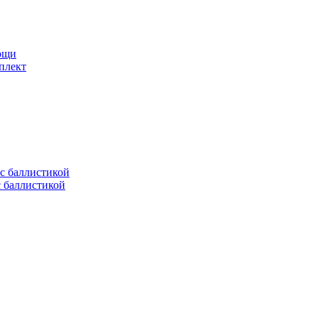
мощи
плект
с баллистикой