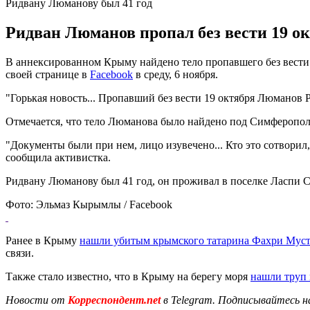
Ридвану Люманову был 41 год
Ридван Люманов пропал без вести 19 о
В аннексированном Крыму найдено тело пропавшего без вести
своей странице в
Facebook
в среду, 6 ноября.
"Горькая новость... Пропавший без вести 19 октября Люманов Р
Отмечается, что тело Люманова было найдено под Симферопол
"Документы были при нем, лицо изувечено... Кто это сотворил,
сообщила активистка.
Ридвану Люманову был 41 год, он проживал в поселке Ласпи С
Фото: Эльмаз Кырымлы / Facebook
Ранее в Крыму
нашли убитым крымского татарина Фахри Муст
связи.
Также стало известно, что в Крыму на берегу моря
нашли труп 
Новости от
Корреспондент.net
в Telegram. Подписывайтесь н