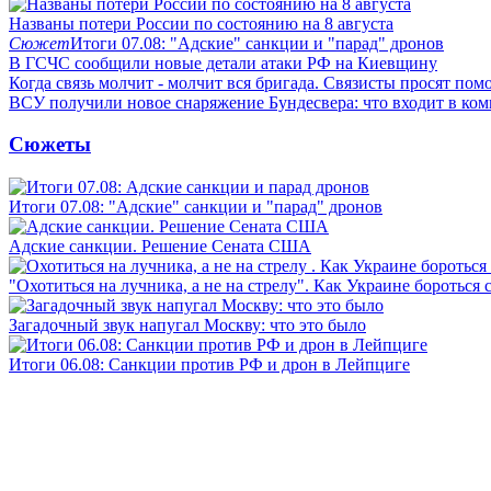
Названы потери России по состоянию на 8 августа
Сюжет
Итоги 07.08: "Адские" санкции и "парад" дронов
В ГСЧС сообщили новые детали атаки РФ на Киевщину
Когда связь молчит - молчит вся бригада. Связисты просят по
ВСУ получили новое снаряжение Бундесвера: что входит в ком
Сюжеты
Итоги 07.08: "Адские" санкции и "парад" дронов
Адские санкции. Решение Сената США
"Охотиться на лучника, а не на стрелу". Как Украине бороться 
Загадочный звук напугал Москву: что это было
Итоги 06.08: Санкции против РФ и дрон в Лейпциге