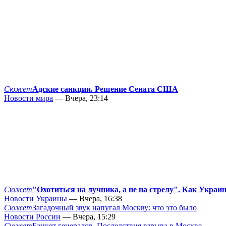
Сюжет
Адские санкции. Решение Сената США
Новости мира
— Вчера, 23:14
Сюжет
"Охотиться на лучника, а не на стрелу". Как Украи
Новости Украины
— Вчера, 16:38
Сюжет
Загадочный звук напугал Москву: что это было
Новости России
— Вчера, 15:29
Сюжет
Банкет генералов. Последствия взрыва в Москве