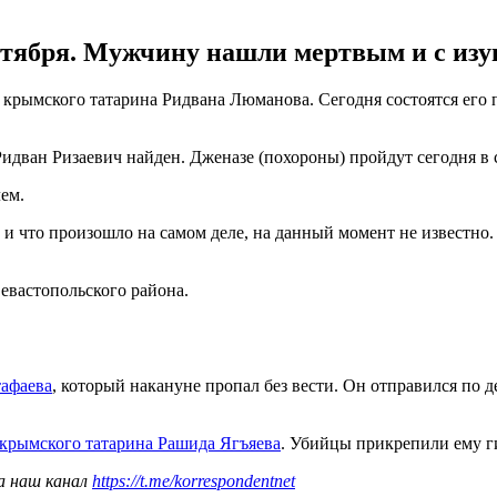
ктября. Мужчину нашли мертвым и с из
 крымского татарина Ридвана Люманова. Сегодня состоятся его
идван Ризаевич найден. Дженазе (похороны) пройдут сегодня в с
ем.
 и что произошло на самом деле, на данный момент не известно. 
евастопольского района.
афаева
, который накануне пропал без вести. Он отправился по 
крымского татарина Рашида Ягъяева
. Убийцы прикрепили ему г
а наш канал
https://t.me/korrespondentnet