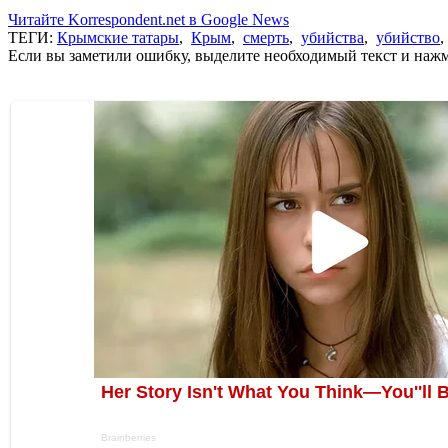
Читайте Korrespondent.net в Google News
ТЕГИ:
Крымские татары
,
Крым
,
смерть
,
убийства
,
убийство
Если вы заметили ошибку, выделите необходимый текст и нажми