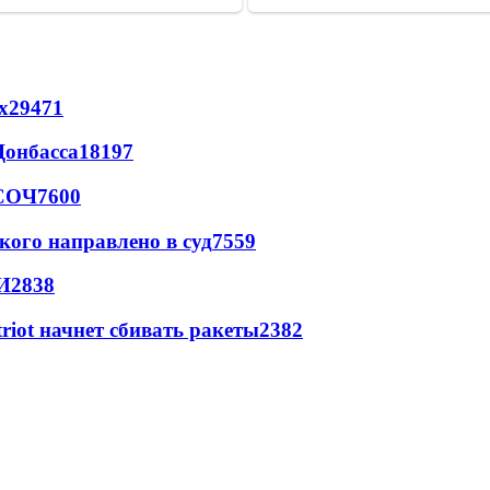
х
29471
Донбасса
18197
 СОЧ
7600
кого направлено в суд
7559
И
2838
triot начнет сбивать ракеты
2382