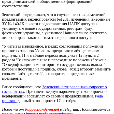
предпринимателей и общественных формирований
соответственно.
Зеленский подчеркивает, что в случае внесения изменений,
предлагаемых законопроектом №1231, изменения, внесенные
ЗУ № 140-ІХ в части предоставления НАПК доступа к
упомянутым выше государственных реестрам, будут
фактически утрачены, а указанное Национальное агентство
лишено права такого автоматизированного доступа.
"Учитывая изложенное, в целях согласования положений
принятых законов Украины предлагаю в абзаце первом
подпункта 11 и в абзаце первом подпункта 12 пункта 2
раздела "Заключительные и переходные положения" закона
"О верификации и мониторинге государственных выплат",
который поступил на подпись, слова "абзац второй" заменить
словами "абзац третий", - говорится в предложениях
президента.
Ранее сообщалось, что
Зеленский ветировал законопроект о
госвыплатах
. Президент вернул парламенту законопроект о
верификации госвыплат со своими предложениями.
Рада
приняла
данный законопроект 17 октября.
Новости от
Корреспондент.net
в Telegram. Подписывайтесь
на наш канал
https://t.me/korrespondentnet