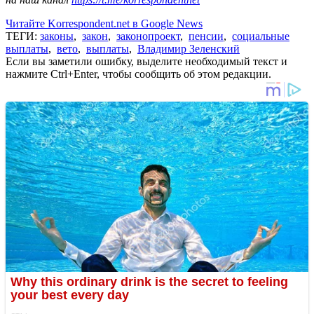
Читайте Korrespondent.net в Google News
ТЕГИ:
законы
,
закон
,
законопроект
,
пенсии
,
социальные
выплаты
,
вето
,
выплаты
,
Владимир Зеленский
Если вы заметили ошибку, выделите необходимый текст и
нажмите Ctrl+Enter, чтобы сообщить об этом редакции.