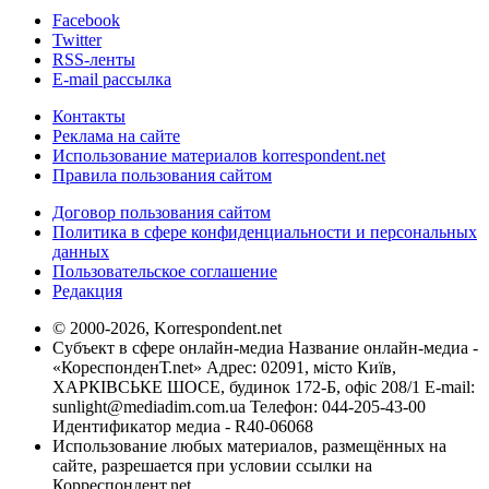
Facebook
Twitter
RSS-ленты
E-mail рассылка
Контакты
Реклама на сайте
Использование материалов korrespondent.net
Правила пользования сайтом
Договор пользования сайтом
Политика в сфере конфиденциальности и персональных
данных
Пользовательское соглашение
Редакция
© 2000-2026, Korrespondent.net
Субъект в сфере онлайн-медиа Название онлайн-медиа -
«КореспонденТ.net» Адрес: 02091, місто Київ,
ХАРКІВСЬКЕ ШОСЕ, будинок 172-Б, офіс 208/1 E-mail:
sunlight@mediadim.com.ua
Телефон: 044-205-43-00
Идентификатор медиа - R40-06068
Использование любых материалов, размещённых на
сайте, разрешается при условии ссылки на
Корреспондент.net.