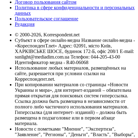
Договор пользования сайтом
Политика в сфере конфиденциальности и персональных
данных
Пользовательское соглашение
Редакция
© 2000-2026, Korrespondent.net
Субъект в сфере онлайн-медиа Название онлайн-медиа -
«КореспонденТ.net» Адрес: 02091, місто Київ,
ХАРКІВСЬКЕ ШОСЕ, будинок 172-Б, офіс 208/1 E-mail:
sunlight@mediadim.com.ua
Телефон: 044-205-43-00
Идентификатор медиа - R40-06068
Использование любых материалов, размещённых на
сайте, разрешается при условии ссылки на
Корреспондент.net.
При копировании материалов со страницы «Новости
Украины и мира», для интернет-изданий – обязательна
прямая открытая для поисковых систем гиперссылка.
Ссылка должна быть размещена в независимости от
полного либо частичного использования материалов.
Гиперссылка (для интернет- изданий) – должна быть
размещена в подзаголовке или в первом абзаце
материала.
Новости с пометками "Мнение", "Экспертиза",
"Заявление", "Регионы", "Деньги", "Власть", "Выборы",