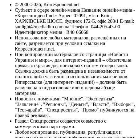
© 2000-2026, Korrespondent.net
Субъект в сфере онлайн-медиа Название онлайн-медиа -
«КореспонденТ.net» Адрес: 02091, місто Київ,
ХАРКІВСЬКЕ ШОСЕ, будинок 172-Б, офіс 208/1 E-mail:
sunlight@mediadim.com.ua
Телефон: 044-205-43-00
Идентификатор медиа - R40-06068
Использование любых материалов, размещённых на
сайте, разрешается при условии ссылки на
Корреспондент.net.
При копировании материалов со страницы «Новости
Украины и мира», для интернет-изданий – обязательна
прямая открытая для поисковых систем гиперссылка.
Ссылка должна быть размещена в независимости от
полного либо частичного использования материалов.
Гиперссылка (для интернет- изданий) – должна быть
размещена в подзаголовке или в первом абзаце
материала.
Новости с пометками "Мнение", "Экспертиза",
"Заявление", "Регионы", "Деньги", "Власть", "Выборы",
"Тест-драйв", "Спецпроекты", "Промо" публикуются на
правах рекламы.
Раздел Спецпроекты создается совместно с
коммерческими партнерами.
Любое копирование, публикация, републикация и
другое распространение информации, которое содержит