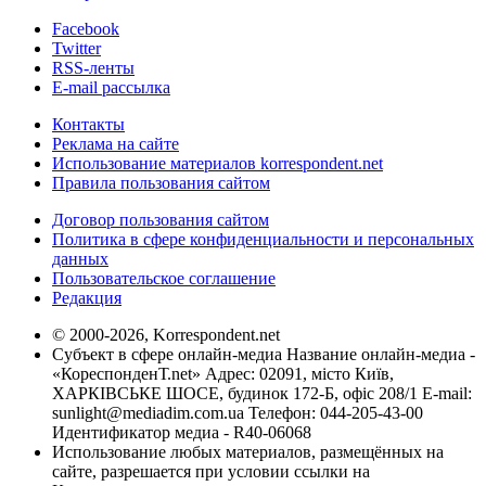
Facebook
Twitter
RSS-ленты
E-mail рассылка
Контакты
Реклама на сайте
Использование материалов korrespondent.net
Правила пользования сайтом
Договор пользования сайтом
Политика в сфере конфиденциальности и персональных
данных
Пользовательское соглашение
Редакция
© 2000-2026, Korrespondent.net
Субъект в сфере онлайн-медиа Название онлайн-медиа -
«КореспонденТ.net» Адрес: 02091, місто Київ,
ХАРКІВСЬКЕ ШОСЕ, будинок 172-Б, офіс 208/1 E-mail:
sunlight@mediadim.com.ua
Телефон: 044-205-43-00
Идентификатор медиа - R40-06068
Использование любых материалов, размещённых на
сайте, разрешается при условии ссылки на