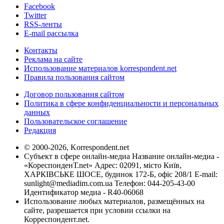
Facebook
Twitter
RSS-ленты
E-mail рассылка
Контакты
Реклама на сайте
Использование материалов korrespondent.net
Правила пользования сайтом
Договор пользования сайтом
Политика в сфере конфиденциальности и персональных
данных
Пользовательское соглашение
Редакция
© 2000-2026, Korrespondent.net
Субъект в сфере онлайн-медиа Название онлайн-медиа -
«КореспонденТ.net» Адрес: 02091, місто Київ,
ХАРКІВСЬКЕ ШОСЕ, будинок 172-Б, офіс 208/1 E-mail:
sunlight@mediadim.com.ua
Телефон: 044-205-43-00
Идентификатор медиа - R40-06068
Использование любых материалов, размещённых на
сайте, разрешается при условии ссылки на
Корреспондент.net.