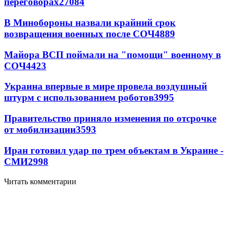
переговорах
27084
В Минобороны назвали крайний срок
возвращения военных после СОЧ
4889
Майора ВСП поймали на "помощи" военному в
СОЧ
4423
Украина впервые в мире провела воздушный
штурм с использованием роботов
3995
Правительство приняло изменения по отсрочке
от мобилизации
3593
Иран готовил удар по трем объектам в Украине -
СМИ
2998
Читать комментарии