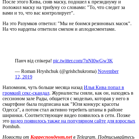
После этого Кива, сняв маску, подошел к президиуму и
положил маску на трибуну со словами: "То, что следит за
вами и то, что вас контролирует".
На это Разумков ответил: "Мы не боимся резиновых масок".
На что нардепы ответили смехом и аплодисментами.
Панч від спікера!
pic.twitter.com/7nNl0wGw3K
— Roman Hryshchuk (@grishchukroma)
November
12, 2019
Напомним, чуть больше месяца назад
Илья Кива попал в
громкий секс-скандал
. Журналисты сняли, как он, находясь в
сессионом зале Рады, общается с моделью, которая у него в
смартфоне была подписана как "Юля конкурс красоты
Одесса", а потом стал активно теребить штаны в районе
ширинки. Соответствующее видео появилось в сети. Позже
это
видео появилось также на популярном сайте для взрослых
Pornhub.
Новости от
Корреспондент.net
в Telegram. Подписывайтесь