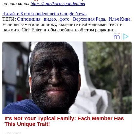
на наш канал
https://t.me/korrespondentnet
Читайте Korrespondent.net в Google News
ТЕГИ:
Оппозиция
,
видео
,
фото
,
Верховная Рада
,
Илья Кива
Если вы заметили ошибку, выделите необходимый текст и
нажмите Ctrl+Enter, чтобы сообщить об этом редакции.