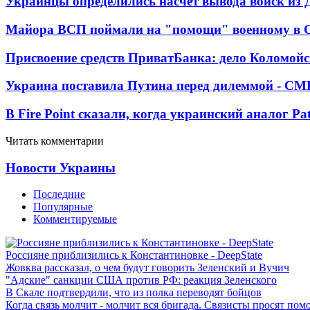
Украинцы определились насчет вывода войск из 
Майора ВСП поймали на "помощи" военному в
Присвоение средств ПриватБанка: дело Коломойс
Украина поставила Путина перед дилеммой - СМ
В Fire Point сказали, когда украинский аналог Pa
Читать комментарии
Новости Украины
Последние
Популярные
Комментируемые
Россияне приблизились к Константиновке - DeepState
Жовква рассказал, о чем будут говорить Зеленский и Вучич
"Адские" санкции США против РФ: реакция Зеленского
В Скале подтвердили, что из полка переводят бойцов
Когда связь молчит - молчит вся бригада. Связисты просят по