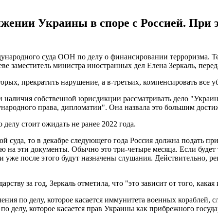
ижении Украины в споре с Россией. При 
ународного суда ООН по делу о финансировании терроризма. Те
иеве заместитель министра иностранных дел Елена Зеркаль, пере
рых, прекратить нарушение, а в-третьих, компенсировать все уб
 наличия собственной юрисдикции рассматривать дело "Украина 
ждународного права, дипломатии". Она назвала это большим дос
делу стоит ожидать не ранее 2022 года.
й суда, то в декабре следующего года Россия должна подать при
ию на эти документы. Обычно это три-четыре месяца. Если будет
 уже после этого будут назначены слушания. Действительно, реш
арству за год, Зеркаль отметила, что "это зависит от того, какая
ления по делу, которое касается иммунитета военных кораблей, с
по делу, которое касается прав Украины как прибрежного государ