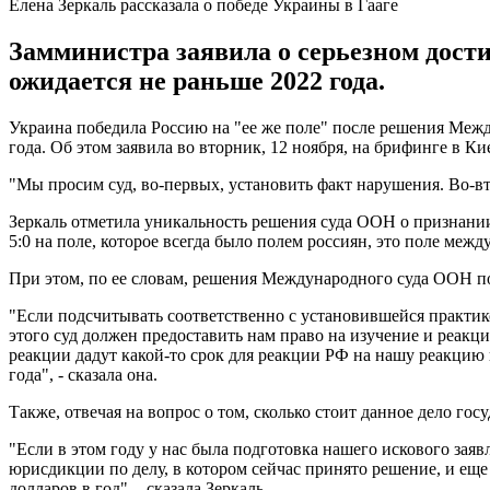
Елена Зеркаль рассказала о победе Украины в Гааге
Замминистра заявила о серьезном дост
ожидается не раньше 2022 года.
Украина победила Россию на "ее же поле" после решения Межд
года. Об этом заявила во вторник, 12 ноября, на брифинге в К
"Мы просим суд, во-первых, установить факт нарушения. Во-вто
Зеркаль отметила уникальность решения суда ООН о признании
5:0 на поле, которое всегда было полем россиян, это поле ме
При этом, по ее словам, решения Международного суда ООН по 
"Если подсчитывать соответственно с установившейся практико
этого суд должен предоставить нам право на изучение и реакц
реакции дадут какой-то срок для реакции РФ на нашу реакцию и
года", - сказала она.
Также, отвечая на вопрос о том, сколько стоит данное дело госуд
"Если в этом году у нас была подготовка нашего искового заяв
юрисдикции по делу, в котором сейчас принято решение, и еще 
долларов в год", - сказала Зеркаль.