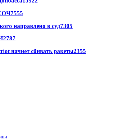
Донбасса
15322
 СОЧ
7555
кого направлено в суд
7305
И
2787
triot начнет сбивать ракеты
2355
мощи