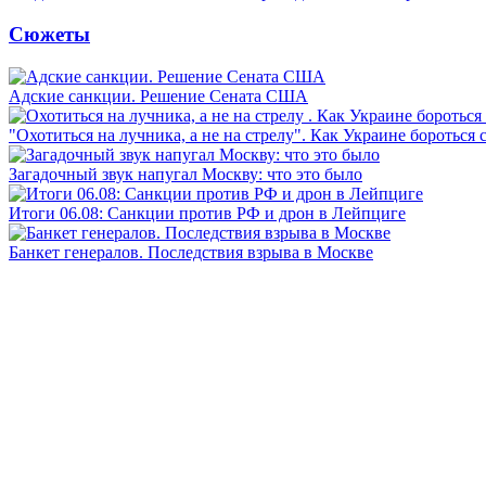
Сюжеты
Адские санкции. Решение Сената США
"Охотиться на лучника, а не на стрелу". Как Украине бороться 
Загадочный звук напугал Москву: что это было
Итоги 06.08: Санкции против РФ и дрон в Лейпциге
Банкет генералов. Последствия взрыва в Москве