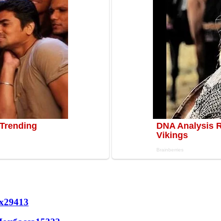
х
29413