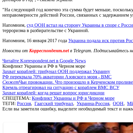
"На следующий год конечно эта сумма будет меньше, поскольку
неправомерности действий России, связанных с задержанием укр
Напомним,
суд ООН встал на сторону Украины в споре с Росс
терроризма в разбирательстве с Украиной.
Напомним, 16 января 2017 года
Украина подала иск против Ро
Новости от
Корреспондент.net
в Telegram. Подписывайтесь н
Читайте Korrespondent.net в Google News
Конфликт Украины и РФ в Черном море
Захват кораблей: трибунал ООН поддержал Украину
РФ перекрыла 70% акватории Азовского моря - ВМС
Сюжет
Чьи провокации. Что произошло в Керченском проливе
Кремль отреагировал на ситуацию с кораблем ВМС ВСУ
Захват кораблей: когда решат вопрос юрисдикции
СПЕЦТЕМА:
Конфликт Украины и РФ в Черном море
ТЕГИ:
Россия
,
Гаагский трибунал
,
Украина-Россия
,
ООН
,
МИ
Если вы заметили ошибку, выделите необходимый текст и нажми