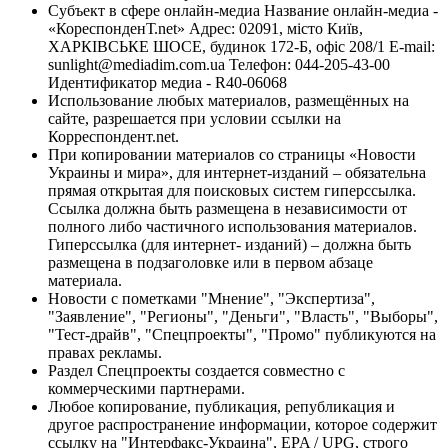
Субъект в сфере онлайн-медиа Название онлайн-медиа -
«КореспонденТ.net» Адрес: 02091, місто Київ,
ХАРКІВСЬКЕ ШОСЕ, будинок 172-Б, офіс 208/1 E-mail:
sunlight@mediadim.com.ua
Телефон: 044-205-43-00
Идентификатор медиа - R40-06068
Использование любых материалов, размещённых на
сайте, разрешается при условии ссылки на
Корреспондент.net.
При копировании материалов со страницы «Новости
Украины и мира», для интернет-изданий – обязательна
прямая открытая для поисковых систем гиперссылка.
Ссылка должна быть размещена в независимости от
полного либо частичного использования материалов.
Гиперссылка (для интернет- изданий) – должна быть
размещена в подзаголовке или в первом абзаце
материала.
Новости с пометками "Мнение", "Экспертиза",
"Заявление", "Регионы", "Деньги", "Власть", "Выборы",
"Тест-драйв", "Спецпроекты", "Промо" публикуются на
правах рекламы.
Раздел Спецпроекты создается совместно с
коммерческими партнерами.
Любое копирование, публикация, републикация и
другое распространение информации, которое содержит
ссылку на "Интерфакс-Украина", EPA / UPG, строго