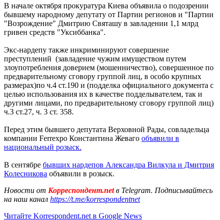
В начале октября прокуратура Киева объявила о подозрении
бывшему народному депутату от Партии регионов и "Партии
"Возрождение" Дмитрию Святашу в завладении 1,1 млрд
гривен средств "Уксиббанка".
Экс-нардепу также инкриминируют совершение
преступлений (завладение чужим имуществом путем
злоупотребления доверием (мошенничество), совершенное по
предварительному сговору группой лиц, в особо крупных
размерах)по ч.4 ст.190 и (подделка официального документа с
целью использования их в качестве подделывателем, так и
другими лицами, по предварительному сговору группой лиц)
ч.3 ст.27, ч. 3 ст. 358.
Перед этим бывшего депутата Верховной Рады, совладельца
компании Ferrexpo Константина Жеваго
объявили в
национальный розыск.
В сентябре
бывших нардепов Александра Вилкула и Дмитрия
Колесникова
объявили в розыск.
Новости от
Корреспондент.net
в Telegram. Подписывайтесь
на наш канал
https://t.me/korrespondentnet
Читайте Korrespondent.net в Google News