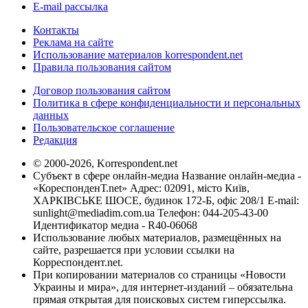
E-mail рассылка
Контакты
Реклама на сайте
Использование материалов korrespondent.net
Правила пользования сайтом
Договор пользования сайтом
Политика в сфере конфиденциальности и персональных
данных
Пользовательское соглашение
Редакция
© 2000-2026, Korrespondent.net
Субъект в сфере онлайн-медиа Название онлайн-медиа -
«КореспонденТ.net» Адрес: 02091, місто Київ,
ХАРКІВСЬКЕ ШОСЕ, будинок 172-Б, офіс 208/1 E-mail:
sunlight@mediadim.com.ua
Телефон: 044-205-43-00
Идентификатор медиа - R40-06068
Использование любых материалов, размещённых на
сайте, разрешается при условии ссылки на
Корреспондент.net.
При копировании материалов со страницы «Новости
Украины и мира», для интернет-изданий – обязательна
прямая открытая для поисковых систем гиперссылка.