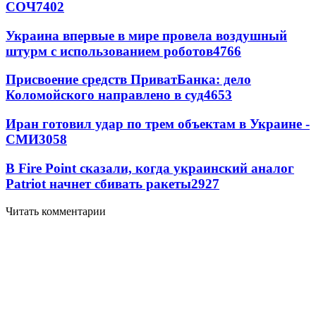
СОЧ
7402
Украина впервые в мире провела воздушный
штурм с использованием роботов
4766
Присвоение средств ПриватБанка: дело
Коломойского направлено в суд
4653
Иран готовил удар по трем объектам в Украине -
СМИ
3058
В Fire Point сказали, когда украинский аналог
Patriot начнет сбивать ракеты
2927
Читать комментарии