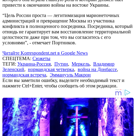
привести к окончанию войны на востоке Украины.
“Цель России проста — легитимизация марионеточных
администраций и превращение Москвы из участника
конфликта в полноценного посредника. Посредника, который
отнюдь не гарантирует вам восстановление территориальной
целостности даже при том, что вы согласитесь с его
условиями”, - отмечает Портников.
Читайте Korrespondent.net в Google News
СПЕЦТЕМА:
Сюжеты
ТЕГИ:
Украина-Россия
,
Путин
,
Меркель
,
Владимир
Зеленский
,
нормандская четверка
,
война на Донбассе
,
нормандская встреча
,
Эммануэль Макрон
Если вы заметили ошибку, выделите необходимый текст и
нажмите Ctrl+Enter, чтобы сообщить об этом редакции.