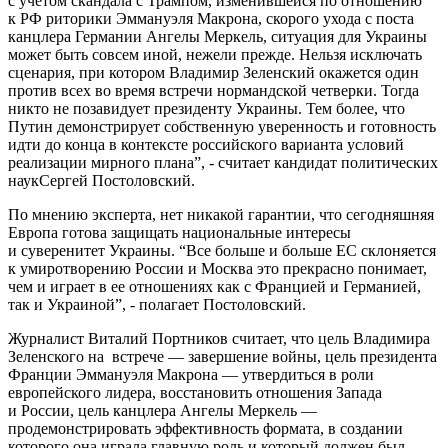
с учетом скандала с Трампом, изменившейся по отношению
к РФ риторики Эммануэля Макрона, скорого ухода с поста
канцлера Германии Ангелы Меркель, ситуация для Украины
может быть совсем иной, нежели прежде. Нельзя исключать
сценария, при котором Владимир Зеленский окажется один
против всех во время встречи нормандской четверки. Тогда
никто не позавидует президенту Украины. Тем более, что
Путин демонстрирует собственную уверенность и готовность
идти до конца в контексте российского варианта условий
реализации мирного плана”, - считает кандидат политических
наукСергей Постоловский.
По мнению эксперта, нет никакой гарантии, что сегодняшняя
Европа готова защищать национальные интересы
и суверенитет Украины. “Все больше и больше ЕС склоняется
к умиротворению России и Москва это прекрасно понимает,
чем и играет в ее отношениях как с Францией и Германией,
так и Украиной”, - полагает Постоловский.
Журналист Виталий Портников считает, что цель Владимира
Зеленского на встрече — завершение войны, цель президента
Франции Эммануэля Макрона — утвердиться в роли
европейского лидера, восстановить отношения Запада
и России, цель канцлера Ангелы Меркель —
продемонстрировать эффективность формата, в создании
которого она играла главную роль и который должен был