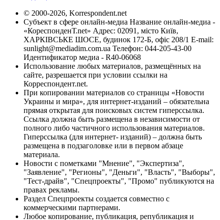
© 2000-2026, Korrespondent.net
Субъект в сфере онлайн-медиа Название онлайн-медиа -
«КореспонденТ.net» Адрес: 02091, місто Київ,
ХАРКІВСЬКЕ ШОСЕ, будинок 172-Б, офіс 208/1 E-mail:
sunlight@mediadim.com.ua
Телефон: 044-205-43-00
Идентификатор медиа - R40-06068
Использование любых материалов, размещённых на
сайте, разрешается при условии ссылки на
Корреспондент.net.
При копировании материалов со страницы «Новости
Украины и мира», для интернет-изданий – обязательна
прямая открытая для поисковых систем гиперссылка.
Ссылка должна быть размещена в независимости от
полного либо частичного использования материалов.
Гиперссылка (для интернет- изданий) – должна быть
размещена в подзаголовке или в первом абзаце
материала.
Новости с пометками "Мнение", "Экспертиза",
"Заявление", "Регионы", "Деньги", "Власть", "Выборы",
"Тест-драйв", "Спецпроекты", "Промо" публикуются на
правах рекламы.
Раздел Спецпроекты создается совместно с
коммерческими партнерами.
Любое копирование, публикация, републикация и