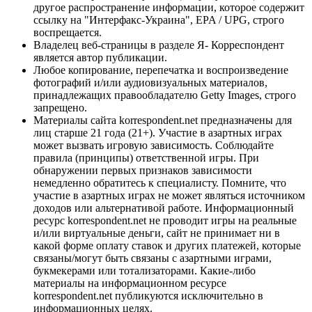
другое распространение информации, которое содержит
ссылку на "Интерфакс-Украина", EPA / UPG, строго
воспрещается.
Владелец веб-страницы в разделе Я- Корреспондент
является автор публикации.
Любое копирование, перепечатка и воспроизведение
фотографий и/или аудиовизуальных материалов,
принадлежащих правообладателю Getty Images, строго
запрещено.
Материалы сайта korrespondent.net предназначены для
лиц старше 21 года (21+). Участие в азартных играх
может вызвать игровую зависимость. Соблюдайте
правила (принципы) ответственной игры. При
обнаружении первых признаков зависимости
немедленно обратитесь к специалисту. Помните, что
участие в азартных играх не может являться источником
доходов или альтернативой работе. Информационный
ресурс korrespondent.net не проводит игры на реальные
и/или виртуальные деньги, сайт не принимает ни в
какой форме оплату ставок и других платежей, которые
связаны/могут быть связаны с азартными играми,
букмекерами или тотализаторами. Какие-либо
материалы на информационном ресурсе
korrespondent.net публикуются исключительно в
информационных целях.